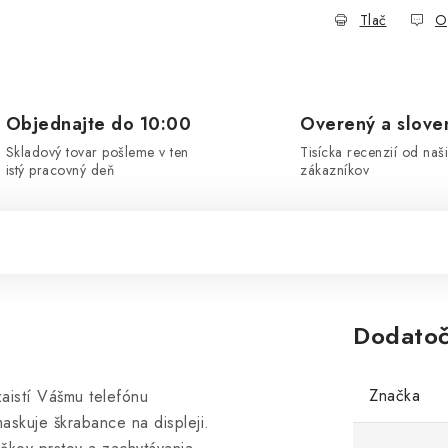
Tlač
O
Objednajte do 10:00
Overený a slove
Skladový tovar pošleme v ten
Tisícka recenzií od naš
istý pracovný deň
zákazníkov
Dodatoč
Značka
aistí Vášmu telefónu
askuje škrabance na displeji.