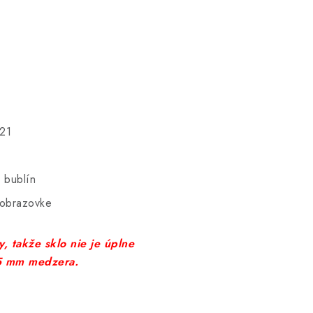
21
 bublín
 obrazovke
, takže sklo nie je úplne
-5 mm medzera.