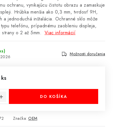
vnu ochranu, vynikajúcu čistotu obrazu a zamaskuje
spleji. Hrúbka menšia ako 0,3 mm, tvrdosť 9H,
h a jednoduchá inštalácia. Ochranné sklo môže
typu telefónu, prípadnému zaobleniu displeja,
j strany o 2 až 5mm.
Viac informácií
ks)
Možnosti doručenia
8.2026
 ks
cena:
DO KOŠÍKA
72
Značka:
OEM