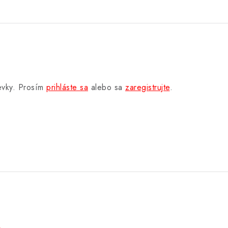
pevky. Prosím
prihláste sa
alebo sa
zaregistrujte
.