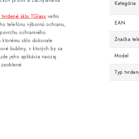
kov prstov a zachytávania
Kategória
tvrdené sklo TGlass
veľmi
EAN
šho telefónu výbornú ochranu,
m povrchu ochranného
Značka tel
ka ktorému sklo dokonale
vé bubliny, v ktorých by sa
Model
de jeho aplikácia naozaj
 zaoblené.
Typ tvrden