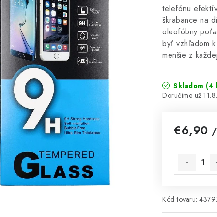
telefónu efektí
škrabance na di
oleofóbny poťa
byť vzhľadom k 
menšie z každe
Skladom
(4 
11.
€6,90
/
Jednotková 
Kód tovaru:
4379