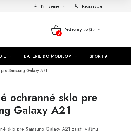
Kontakty
Prihlásenie
Registrácia
Prázdny košík
NÁKUPNÝ
KOŠÍK
BIL
BATÉRIE DO MOBILOV
ŠPORT A HOBBY
o pre Samsung Galaxy A21
é ochranné sklo pre
ng Galaxy A21
né sklo pre Samsung Galaxy A21 zaistí Vášmu