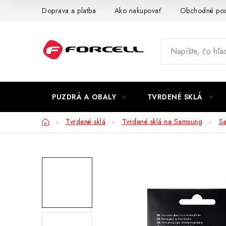
Prejsť
Doprava a platba
Ako nakupovať
Obchodné po
na
obsah
PUZDRÁ A OBALY
TVRDENÉ SKLÁ
Domov
Tvrdené sklá
Tvrdené sklá na Samsung
S