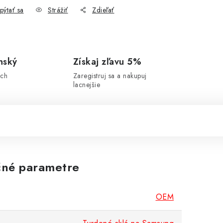
pýtať sa
Strážiť
Zdieľať
nský
Získaj zľavu 5%
ich
Zaregistruj sa a nakupuj
lacnejšie
né parametre
OEM