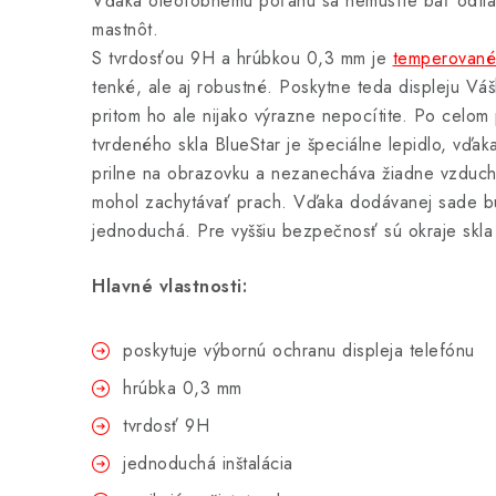
Vďaka oleofóbnemu poťahu sa nemusíte báť odtlač
mastnôt.
S tvrdosťou 9H a hrúbkou 0,3 mm je
temperované 
tenké, ale aj robustné. Poskytne teda displeju Vá
pritom ho ale nijako výrazne nepocítite. Po celo
tvrdeného skla BlueStar je špeciálne lepidlo, vďa
prilne na obrazovku a nezanecháva žiadne vzducho
mohol zachytávať prach. Vďaka dodávanej sade bu
jednoduchá. Pre vyššiu bezpečnosť sú okraje skla
Hlavné vlastnosti:
poskytuje výbornú ochranu displeja telefónu
hrúbka 0,3 mm
tvrdosť 9H
jednoduchá inštalácia