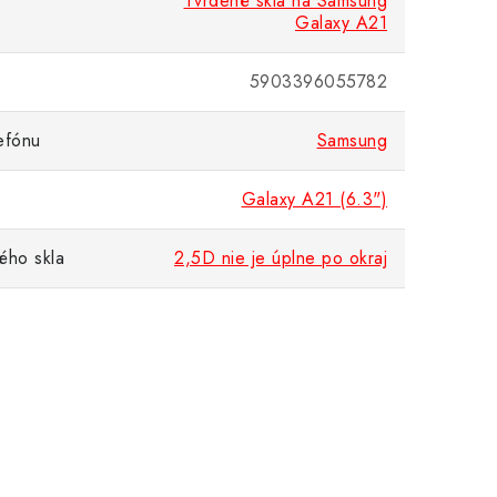
Tvrdené sklá na Samsung
Galaxy A21
5903396055782
efónu
Samsung
Galaxy A21 (6.3")
ého skla
2,5D nie je úplne po okraj