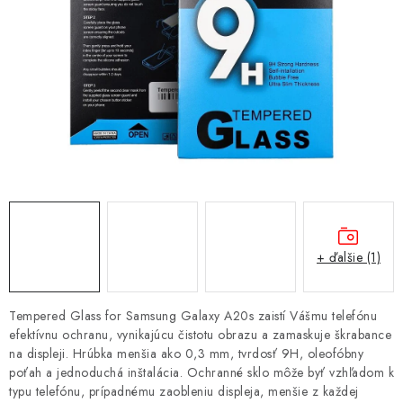
NÁRAMKY NA HODINKY
SLÚCHADLÁ, REPRODUKTORY A MIKROFÓNY
AUTO MOTO
EXKLUZÍVNE ZNAČKY
TIPY NA DARČEKY
PAMÄŤOVÉ KARTY A DISKY
+ ďalšie (1)
NÁRADIE A NÁHRADNÉ DIELY
Tempered Glass for Samsung Galaxy A20s zaistí Vášmu telefónu
PRÍSLUŠENSTVO K NOTEBOOKOM A PC
efektívnu ochranu, vynikajúcu čistotu obrazu a zamaskuje škrabance
na displeji. Hrúbka menšia ako 0,3 mm, tvrdosť 9H, oleofóbny
poťah a jednoduchá inštalácia. Ochranné sklo môže byť vzhľadom k
BATÉRIE VARTA
typu telefónu, prípadnému zaobleniu displeja, menšie z každej