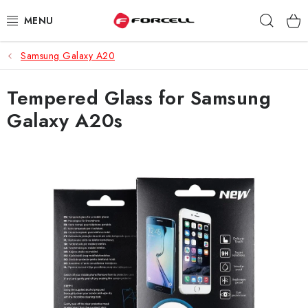
Prejsť
Hľad
na
obsah
Samsung Galaxy A20
PUZDRÁ A OBALY
Tempered Glass for Samsung
TVRDENÉ SKLÁ
Galaxy A20s
DÁTOVÉ KÁBLE
NABÍJAČKY
DRŽIAKY NA MOBIL
BATÉRIE DO MOBILOV
ŠPORT A HOBBY