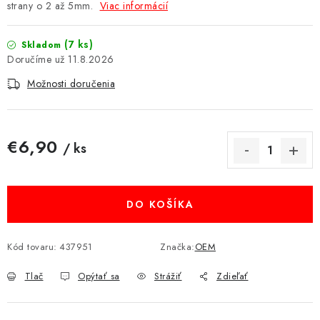
strany o 2 až 5mm.
Viac informácií
MULTIMÉDIÁ
(7 ks)
Skladom
KAMERY
11.8.2026
Možnosti doručenia
OSTATNÉ PRÍSLUŠENSTVO
VÝPREDAJ
€6,90
/ ks
Jednotková cena:
Doprava a platba
Ako nakupovať
Obchodné podmienky
Podmienky ochrany osobných údajov
Reklamácia
Kontakty
DO KOŠÍKA
Kód tovaru:
437951
Značka:
OEM
Tlač
Opýtať sa
Strážiť
Zdieľať