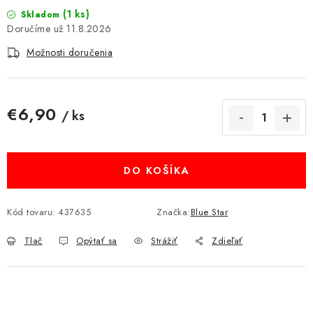
(1 ks)
MULTIMÉDIÁ
Skladom
11.8.2026
KAMERY
Možnosti doručenia
OSTATNÉ PRÍSLUŠENSTVO
€6,90
/ ks
VÝPREDAJ
Jednotková cena:
Doprava a platba
Ako nakupovať
Obchodné podmienky
DO KOŠÍKA
Podmienky ochrany osobných údajov
Reklamácia
Kontakty
Kód tovaru:
437635
Značka:
Blue Star
Tlač
Opýtať sa
Strážiť
Zdieľať