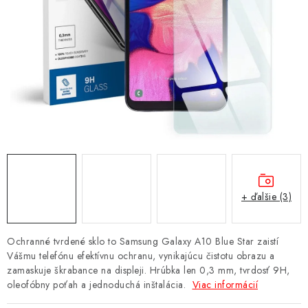
NÁRAMKY NA HODINKY
SLÚCHADLÁ, REPRODUKTORY A MIKROFÓNY
AUTO MOTO
EXKLUZÍVNE ZNAČKY
TIPY NA DARČEKY
PAMÄŤOVÉ KARTY A DISKY
+ ďalšie (3)
NÁRADIE A NÁHRADNÉ DIELY
Ochranné tvrdené sklo to Samsung Galaxy A10 Blue Star zaistí
PRÍSLUŠENSTVO K NOTEBOOKOM A PC
Vášmu telefónu efektívnu ochranu, vynikajúcu čistotu obrazu a
zamaskuje škrabance na displeji. Hrúbka len 0,3 mm, tvrdosť 9H,
oleofóbny poťah a jednoduchá inštalácia.
Viac informácií
BATÉRIE VARTA