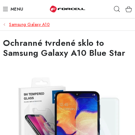
Prejsť
Hľad
na
obsah
Samsung Galaxy A10
PUZDRÁ A OBALY
Ochranné tvrdené sklo to
TVRDENÉ SKLÁ
Samsung Galaxy A10 Blue Star
DÁTOVÉ KÁBLE
NABÍJAČKY
DRŽIAKY NA MOBIL
BATÉRIE DO MOBILOV
ŠPORT A HOBBY