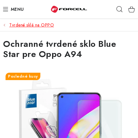
Prejsť
Hľad
na
obsah
Tvrdené sklá na OPPO
PUZDRÁ A OBALY
Ochranné tvrdené sklo Blue
TVRDENÉ SKLÁ
Star pre Oppo A94
DÁTOVÉ KÁBLE
NABÍJAČKY
Posledné kusy
DRŽIAKY NA MOBIL
BATÉRIE DO MOBILOV
ŠPORT A HOBBY