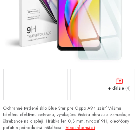
NÁRAMKY NA HODINKY
SLÚCHADLÁ, REPRODUKTORY A MIKROFÓNY
AUTO MOTO
EXKLUZÍVNE ZNAČKY
TIPY NA DARČEKY
PAMÄŤOVÉ KARTY A DISKY
+ ďalšie (4)
NÁRADIE A NÁHRADNÉ DIELY
Ochranné tvrdené sklo Blue Star pre Oppo A94 zaistí Vášmu
PRÍSLUŠENSTVO K NOTEBOOKOM A PC
telefónu efektívnu ochranu, vynikajúcu čistotu obrazu a zamaskuje
škrabance na displeji. Hrúbka len 0,3 mm, tvrdosť 9H, oleofóbny
poťah a jednoduchá inštalácia.
Viac informácií
BATÉRIE VARTA