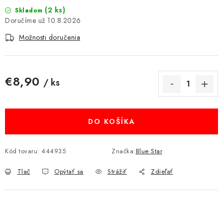
(2 ks)
MULTIMÉDIÁ
Skladom
10.8.2026
KAMERY
Možnosti doručenia
OSTATNÉ PRÍSLUŠENSTVO
€8,90
/ ks
VÝPREDAJ
Jednotková cena:
Doprava a platba
Ako nakupovať
Obchodné podmienky
DO KOŠÍKA
Podmienky ochrany osobných údajov
Reklamácia
Kontakty
Kód tovaru:
444935
Značka:
Blue Star
Tlač
Opýtať sa
Strážiť
Zdieľať