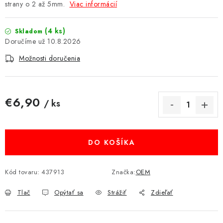
strany o 2 až 5mm.
Viac informácií
MULTIMÉDIÁ
(4 ks)
Skladom
KAMERY
10.8.2026
Možnosti doručenia
OSTATNÉ PRÍSLUŠENSTVO
VÝPREDAJ
€6,90
/ ks
Jednotková cena:
Doprava a platba
Ako nakupovať
Obchodné podmienky
Podmienky ochrany osobných údajov
Reklamácia
Kontakty
DO KOŠÍKA
Kód tovaru:
437913
Značka:
OEM
Tlač
Opýtať sa
Strážiť
Zdieľať