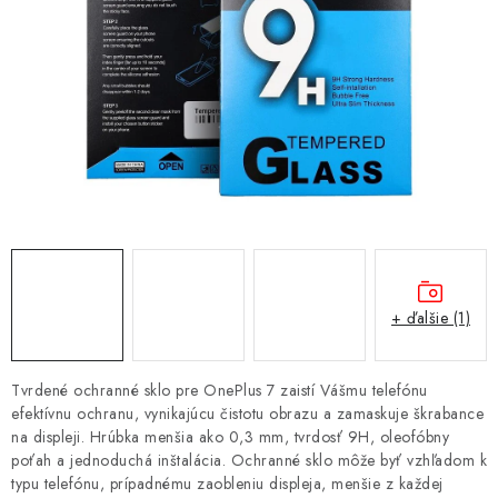
NÁRAMKY NA HODINKY
SLÚCHADLÁ, REPRODUKTORY A MIKROFÓNY
AUTO MOTO
EXKLUZÍVNE ZNAČKY
TIPY NA DARČEKY
PAMÄŤOVÉ KARTY A DISKY
+ ďalšie (1)
NÁRADIE A NÁHRADNÉ DIELY
Tvrdené ochranné sklo pre OnePlus 7 zaistí Vášmu telefónu
PRÍSLUŠENSTVO K NOTEBOOKOM A PC
efektívnu ochranu, vynikajúcu čistotu obrazu a zamaskuje škrabance
na displeji. Hrúbka menšia ako 0,3 mm, tvrdosť 9H, oleofóbny
poťah a jednoduchá inštalácia. Ochranné sklo môže byť vzhľadom k
BATÉRIE VARTA
typu telefónu, prípadnému zaobleniu displeja, menšie z každej