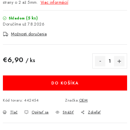
strany o 2 až 5mm.
Viac informácií
MULTIMÉDIÁ
(5 ks)
Skladom
KAMERY
7.8.2026
Možnosti doručenia
OSTATNÉ PRÍSLUŠENSTVO
VÝPREDAJ
€6,90
/ ks
Jednotková cena:
Doprava a platba
Ako nakupovať
Obchodné podmienky
Podmienky ochrany osobných údajov
Reklamácia
Kontakty
DO KOŠÍKA
Kód tovaru:
442454
Značka:
OEM
Tlač
Opýtať sa
Strážiť
Zdieľať