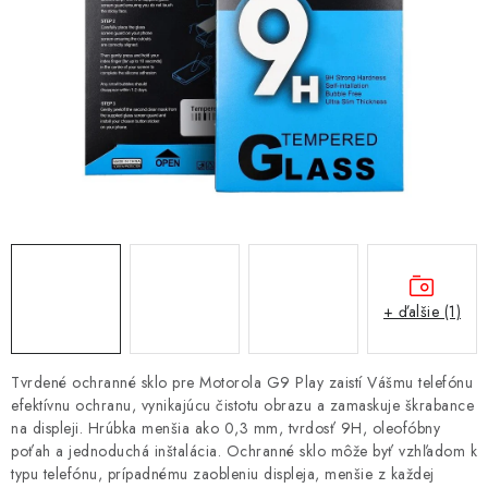
NÁRAMKY NA HODINKY
SLÚCHADLÁ, REPRODUKTORY A MIKROFÓNY
AUTO MOTO
EXKLUZÍVNE ZNAČKY
TIPY NA DARČEKY
PAMÄŤOVÉ KARTY A DISKY
+ ďalšie (1)
NÁRADIE A NÁHRADNÉ DIELY
Tvrdené ochranné sklo pre Motorola G9 Play zaistí Vášmu telefónu
PRÍSLUŠENSTVO K NOTEBOOKOM A PC
efektívnu ochranu, vynikajúcu čistotu obrazu a zamaskuje škrabance
na displeji. Hrúbka menšia ako 0,3 mm, tvrdosť 9H, oleofóbny
poťah a jednoduchá inštalácia. Ochranné sklo môže byť vzhľadom k
BATÉRIE VARTA
typu telefónu, prípadnému zaobleniu displeja, menšie z každej