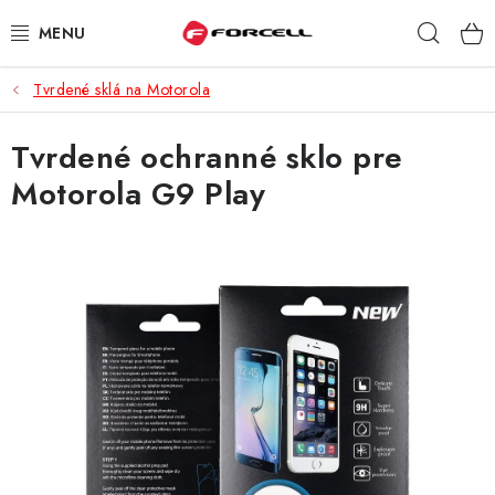
Prejsť
Hľad
na
obsah
Tvrdené sklá na Motorola
PUZDRÁ A OBALY
Tvrdené ochranné sklo pre
TVRDENÉ SKLÁ
Motorola G9 Play
DÁTOVÉ KÁBLE
NABÍJAČKY
DRŽIAKY NA MOBIL
BATÉRIE DO MOBILOV
ŠPORT A HOBBY