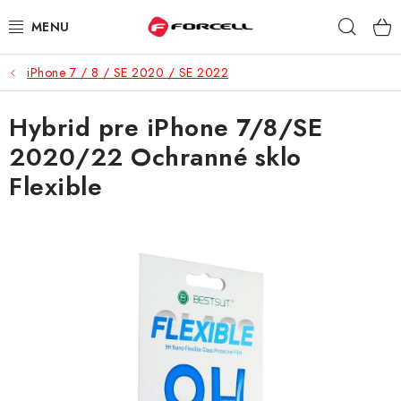
Prejsť
Hľad
na
obsah
iPhone 7 / 8 / SE 2020 / SE 2022
PUZDRÁ A OBALY
Hybrid pre iPhone 7/8/SE
TVRDENÉ SKLÁ
2020/22 Ochranné sklo
DÁTOVÉ KÁBLE
Flexible
NABÍJAČKY
DRŽIAKY NA MOBIL
BATÉRIE DO MOBILOV
ŠPORT A HOBBY