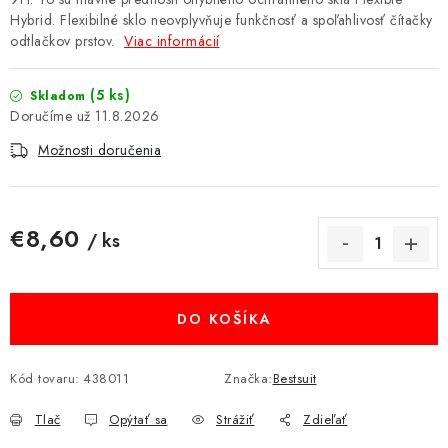
Hybrid. Flexibilné sklo neovplyvňuje funkčnosť a spoľahlivosť čítačky
MULTIMÉDIÁ
odtlačkov prstov.
Viac informácií
KAMERY
(5 ks)
Skladom
11.8.2026
OSTATNÉ PRÍSLUŠENSTVO
Možnosti doručenia
VÝPREDAJ
€8,60
Doprava a platba
Ako nakupovať
Obchodné podmienky
/ ks
Jednotková cena:
Podmienky ochrany osobných údajov
Reklamácia
Kontakty
DO KOŠÍKA
Kód tovaru:
438011
Značka:
Bestsuit
Tlač
Opýtať sa
Strážiť
Zdieľať