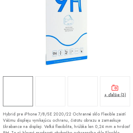
NÁRAMKY NA HODINKY
SLÚCHADLÁ, REPRODUKTORY A MIKROFÓNY
AUTO MOTO
EXKLUZÍVNE ZNAČKY
TIPY NA DARČEKY
PAMÄŤOVÉ KARTY A DISKY
NÁRADIE A NÁHRADNÉ DIELY
+ ďalšie (3)
PRÍSLUŠENSTVO K NOTEBOOKOM A PC
Hybrid pre iPhone 7/8/SE 2020/22 Ochranné sklo Flexible zaistí
Vášmu displeju vynikajúcu ochranu, čistotu obrazu a zamaskuje
BATÉRIE VARTA
škrabance na displeji. Veľká flexibilita, hrúbka len 0,24 mm a tvrdosť
9H. To sú hlavné prednosti ohybného ochranného skla Flexible