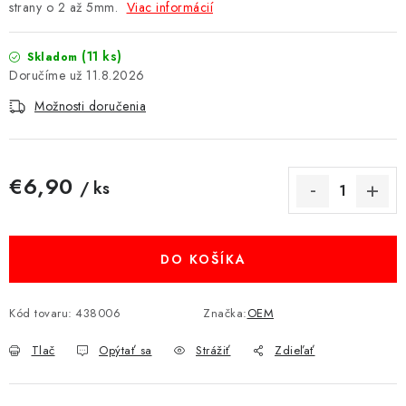
strany o 2 až 5mm.
Viac informácií
MULTIMÉDIÁ
(11 ks)
Skladom
KAMERY
11.8.2026
Možnosti doručenia
OSTATNÉ PRÍSLUŠENSTVO
VÝPREDAJ
€6,90
/ ks
Jednotková cena:
Doprava a platba
Ako nakupovať
Obchodné podmienky
Podmienky ochrany osobných údajov
Reklamácia
Kontakty
DO KOŠÍKA
Kód tovaru:
438006
Značka:
OEM
Tlač
Opýtať sa
Strážiť
Zdieľať