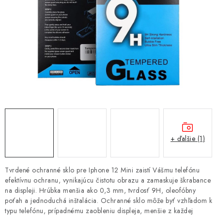
NÁRAMKY NA HODINKY
SLÚCHADLÁ, REPRODUKTORY A MIKROFÓNY
AUTO MOTO
EXKLUZÍVNE ZNAČKY
TIPY NA DARČEKY
PAMÄŤOVÉ KARTY A DISKY
+ ďalšie (1)
NÁRADIE A NÁHRADNÉ DIELY
Tvrdené ochranné sklo pre Iphone 12 Mini zaistí Vášmu telefónu
PRÍSLUŠENSTVO K NOTEBOOKOM A PC
efektívnu ochranu, vynikajúcu čistotu obrazu a zamaskuje škrabance
na displeji. Hrúbka menšia ako 0,3 mm, tvrdosť 9H, oleofóbny
poťah a jednoduchá inštalácia. Ochranné sklo môže byť vzhľadom k
BATÉRIE VARTA
typu telefónu, prípadnému zaobleniu displeja, menšie z každej