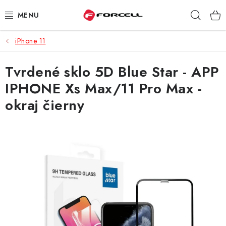
Prejsť
Hľad
na
obsah
iPhone 11
PUZDRÁ A OBALY
Tvrdené sklo 5D Blue Star - APP
TVRDENÉ SKLÁ
IPHONE Xs Max/11 Pro Max -
DÁTOVÉ KÁBLE
okraj čierny
NABÍJAČKY
DRŽIAKY NA MOBIL
BATÉRIE DO MOBILOV
ŠPORT A HOBBY