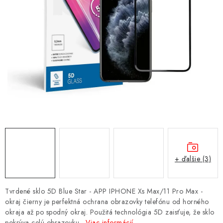
NÁRAMKY NA HODINKY
SLÚCHADLÁ, REPRODUKTORY A MIKROFÓNY
AUTO MOTO
EXKLUZÍVNE ZNAČKY
TIPY NA DARČEKY
PAMÄŤOVÉ KARTY A DISKY
NÁRADIE A NÁHRADNÉ DIELY
+ ďalšie (3)
PRÍSLUŠENSTVO K NOTEBOOKOM A PC
Tvrdené sklo 5D Blue Star - APP IPHONE Xs Max/11 Pro Max -
okraj čierny je perfektná ochrana obrazovky telefónu od horného
BATÉRIE VARTA
okraja až po spodný okraj. Použitá technológia 5D zaisťuje, že sklo
pokrýva celú obrazovku.
Viac informácií