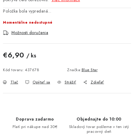
MULTIMÉDIÁ
Položka bola vypredaná…
KAMERY
Momentálne nedostupné
Možnosti doručenia
OSTATNÉ PRÍSLUŠENSTVO
€6,90
VÝPREDAJ
/ ks
Jednotková cena:
Kód tovaru:
Doprava a platba
437678
Ako nakupovať
Značka:
Obchodné podmienky
Blue Star
Podmienky ochrany osobných údajov
Reklamácia
Kontakty
Tlač
Opýtať sa
Strážiť
Zdieľať
Doprava zadarmo
Objednajte do 10:00
Platí pri nákupe nad 30€
Skladový tovar pošleme v ten istý
pracovný deň