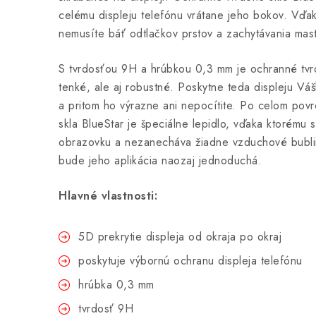
celému displeju telefónu vrátane jeho bokov. Vď
nemusíte báť odtlačkov prstov a zachytávania mast
S tvrdosťou 9H a hrúbkou 0,3 mm je ochranné tv
tenké, ale aj robustné. Poskytne teda displeju Vá
a pritom ho výrazne ani nepocítite. Po celom po
skla BlueStar je špeciálne lepidlo, vďaka ktorému
obrazovku a nezanecháva žiadne vzduchové bubl
bude jeho aplikácia naozaj jednoduchá.
Hlavné vlastnosti:
5D prekrytie displeja od okraja po okraj
poskytuje výbornú ochranu displeja telefónu
hrúbka 0,3 mm
tvrdosť 9H