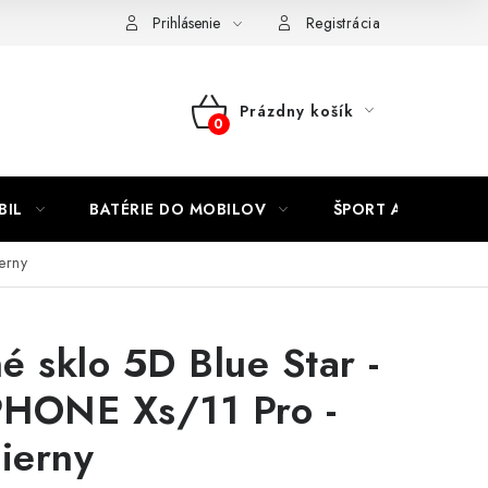
Kontakty
Prihlásenie
Registrácia
Prázdny košík
NÁKUPNÝ
KOŠÍK
BIL
BATÉRIE DO MOBILOV
ŠPORT A HOBBY
erny
é sklo 5D Blue Star -
PHONE Xs/11 Pro -
čierny