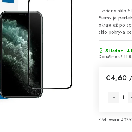
Tvrdené sklo 5
čierny je perf
okraja až po sp
sklo pokrýva c
Skladom
(4 
11.
€4,60
/
Jednotková 
Kód tovaru:
4376