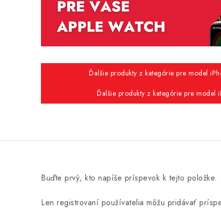
Ďalšie produkty z kategórie pre model iPh
Ďalšie produkty z kategórie pre model 
Buďte prvý, kto napíše príspevok k tejto položke.
Len registrovaní používatelia môžu pridávať prís