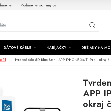
dmienky
Podmienky ochrany osobných údajov
Reklamácia
DÁTOVÉ KÁBLE
NABÍJAČKY
DRŽIAKY NA MO
e 11
Tvrdené sklo 5D Blue Star - APP IPHONE Xs/11 Pro - okraj či
Tvrden
APP I
okraj 