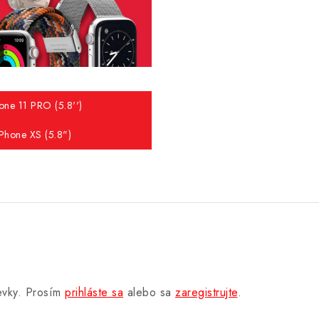
one 11 PRO (5.8'')
iPhone XS (5.8")
pevky. Prosím
prihláste sa
alebo sa
zaregistrujte
.