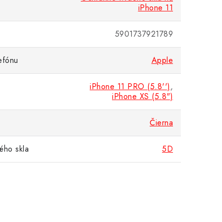
iPhone 11
5901737921789
efónu
Apple
iPhone 11 PRO (5.8'')
,
iPhone XS (5.8")
Čierna
ého skla
5D