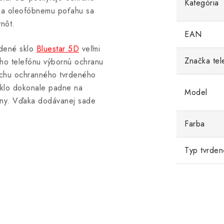
Kategória
aka oleofóbnemu poťahu sa
nôt.
EAN
rdené sklo
Bluestar 5D
veľmi
Značka tel
šho telefónu výbornú ochranu
vrchu ochranného tvrdeného
 sklo dokonale padne na
Model
iny. Vďaka dodávanej sade
Farba
Typ tvrden