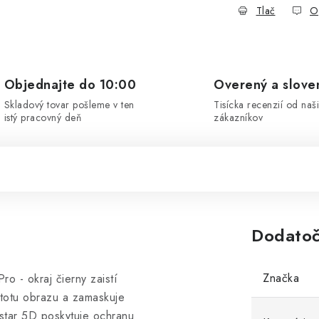
Tlač
O
Objednajte do 10:00
Overený a slove
Skladový tovar pošleme v ten
Tisícka recenzií od naš
istý pracovný deň
zákazníkov
Dodatoč
Značka
 - okraj čierny zaistí
stotu obrazu a zamaskuje
estar 5D poskytuje ochranu