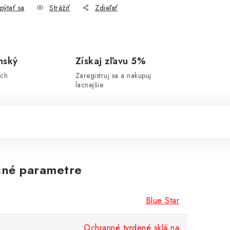
pýtať sa
Strážiť
Zdieľať
nský
Získaj zľavu 5%
ich
Zaregistruj sa a nakupuj
lacnejšie
né parametre
Blue Star
Ochranné tvrdené sklá na