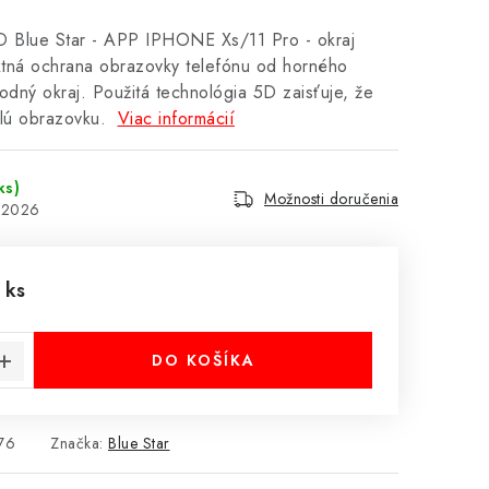
D Blue Star - APP IPHONE Xs/11 Pro - okraj
ektná ochrana obrazovky telefónu od horného
odný okraj. Použitá technológia 5D zaisťuje, že
elú obrazovku.
Viac informácií
ks)
Možnosti doručenia
8.2026
 ks
cena:
DO KOŠÍKA
76
Značka:
Blue Star