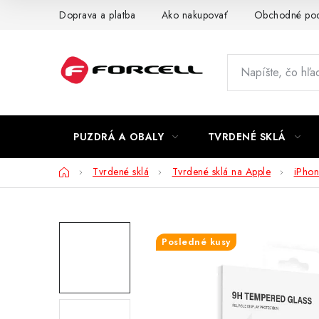
Prejsť
Doprava a platba
Ako nakupovať
Obchodné po
na
obsah
PUZDRÁ A OBALY
TVRDENÉ SKLÁ
Domov
Tvrdené sklá
Tvrdené sklá na Apple
iPhon
Posledné kusy