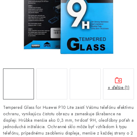
NÁRAMKY NA HODINKY
SLÚCHADLÁ, REPRODUKTORY A MIKROFÓNY
AUTO MOTO
EXKLUZÍVNE ZNAČKY
TIPY NA DARČEKY
PAMÄŤOVÉ KARTY A DISKY
+ ďalšie (1)
NÁRADIE A NÁHRADNÉ DIELY
Tempered Glass for Huawei P10 Lite zaistí Vášmu telefónu efektívnu
PRÍSLUŠENSTVO K NOTEBOOKOM A PC
ochranu, vynikajúcu čistotu obrazu a zamaskuje škrabance na
displeji. Hrúbka menšia ako 0,3 mm, tvrdosť 9H, oleofóbny poťah a
jednoduchá inštalácia. Ochranné sklo môže byť vzhľadom k typu
BATÉRIE VARTA
telefónu, prípadnému zaobleniu displeja, menšie z každej strany o 2