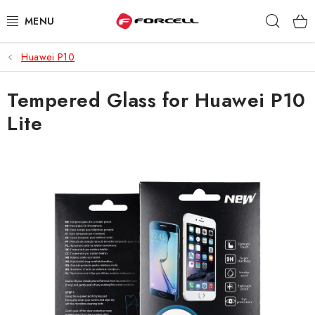
Prejsť
Hľad
na
obsah
Huawei P10
PUZDRÁ A OBALY
Tempered Glass for Huawei P10
TVRDENÉ SKLÁ
Lite
DÁTOVÉ KÁBLE
NABÍJAČKY
DRŽIAKY NA MOBIL
BATÉRIE DO MOBILOV
ŠPORT A HOBBY