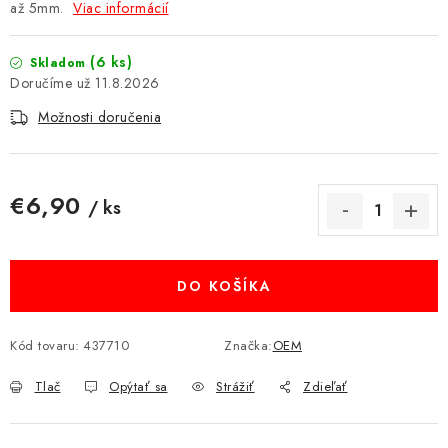
až 5mm.
Viac informácií
MULTIMÉDIÁ
(6 ks)
Skladom
KAMERY
11.8.2026
Možnosti doručenia
OSTATNÉ PRÍSLUŠENSTVO
VÝPREDAJ
€6,90
/ ks
Jednotková cena:
Doprava a platba
Ako nakupovať
Obchodné podmienky
Podmienky ochrany osobných údajov
Reklamácia
Kontakty
DO KOŠÍKA
Kód tovaru:
437710
Značka:
OEM
Tlač
Opýtať sa
Strážiť
Zdieľať