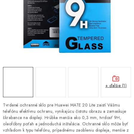
NÁRAMKY NA HODINKY
SLÚCHADLÁ, REPRODUKTORY A MIKROFÓNY
AUTO MOTO
EXKLUZÍVNE ZNAČKY
TIPY NA DARČEKY
PAMÄŤOVÉ KARTY A DISKY
+ ďalšie (1)
NÁRADIE A NÁHRADNÉ DIELY
Tvrdené ochranné sklo pre Huawei MATE 20 Lite zaistí Vášmu
PRÍSLUŠENSTVO K NOTEBOOKOM A PC
telefónu efektívnu ochranu, vynikajúcu čistotu obrazu a zamaskuje
škrabance na displeji. Hrúbka menšia ako 0,3 mm, tvrdosť 9H,
oleofóbny poťah a jednoduchá inštalácia. Ochranné sklo môže byť
BATÉRIE VARTA
vzhľadom k typu telefónu, prípadnému zaobleniu displeja, menšie z