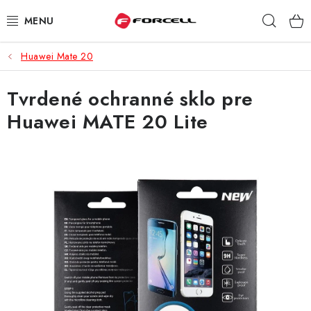
Prejsť
Hľad
na
obsah
Huawei Mate 20
PUZDRÁ A OBALY
Tvrdené ochranné sklo pre
TVRDENÉ SKLÁ
Huawei MATE 20 Lite
DÁTOVÉ KÁBLE
NABÍJAČKY
DRŽIAKY NA MOBIL
BATÉRIE DO MOBILOV
ŠPORT A HOBBY