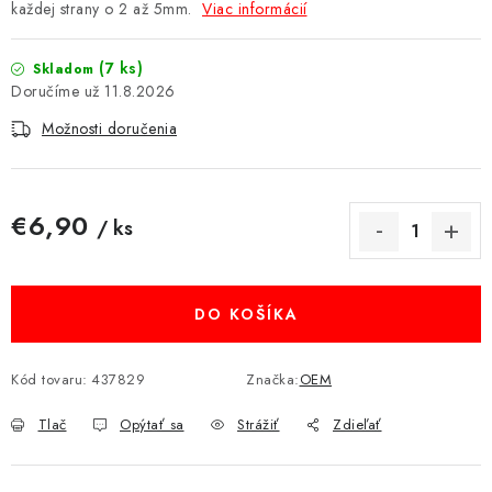
každej strany o 2 až 5mm.
Viac informácií
MULTIMÉDIÁ
(7 ks)
Skladom
KAMERY
11.8.2026
Možnosti doručenia
OSTATNÉ PRÍSLUŠENSTVO
VÝPREDAJ
€6,90
/ ks
Jednotková cena:
Doprava a platba
Ako nakupovať
Obchodné podmienky
Podmienky ochrany osobných údajov
Reklamácia
Kontakty
DO KOŠÍKA
Kód tovaru:
437829
Značka:
OEM
Tlač
Opýtať sa
Strážiť
Zdieľať