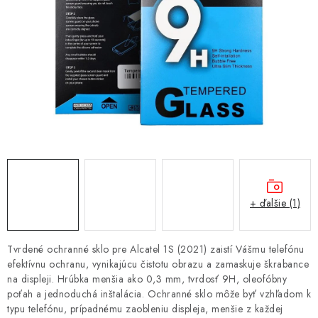
NÁRAMKY NA HODINKY
SLÚCHADLÁ, REPRODUKTORY A MIKROFÓNY
AUTO MOTO
EXKLUZÍVNE ZNAČKY
TIPY NA DARČEKY
PAMÄŤOVÉ KARTY A DISKY
+ ďalšie (1)
NÁRADIE A NÁHRADNÉ DIELY
Tvrdené ochranné sklo pre Alcatel 1S (2021) zaistí Vášmu telefónu
PRÍSLUŠENSTVO K NOTEBOOKOM A PC
efektívnu ochranu, vynikajúcu čistotu obrazu a zamaskuje škrabance
na displeji. Hrúbka menšia ako 0,3 mm, tvrdosť 9H, oleofóbny
poťah a jednoduchá inštalácia. Ochranné sklo môže byť vzhľadom k
BATÉRIE VARTA
typu telefónu, prípadnému zaobleniu displeja, menšie z každej