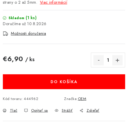
strany o 2 až 5mm.
Viac informácií
MULTIMÉDIÁ
(1 ks)
Skladom
KAMERY
10.8.2026
Možnosti doručenia
OSTATNÉ PRÍSLUŠENSTVO
VÝPREDAJ
€6,90
/ ks
Jednotková cena:
Doprava a platba
Ako nakupovať
Obchodné podmienky
Podmienky ochrany osobných údajov
Reklamácia
Kontakty
DO KOŠÍKA
Kód tovaru:
444962
Značka:
OEM
Tlač
Opýtať sa
Strážiť
Zdieľať