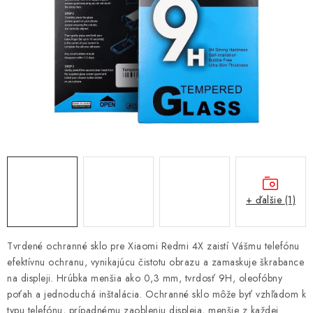
NÁRAMKY NA HODINKY
SLÚCHADLÁ, REPRODUKTORY A MIKROFÓNY
AUTO MOTO
EXKLUZÍVNE ZNAČKY
TIPY NA DARČEKY
PAMÄŤOVÉ KARTY A DISKY
+ ďalšie (1)
NÁRADIE A NÁHRADNÉ DIELY
Tvrdené ochranné sklo pre Xiaomi Redmi 4X zaistí Vášmu telefónu
PRÍSLUŠENSTVO K NOTEBOOKOM A PC
efektívnu ochranu, vynikajúcu čistotu obrazu a zamaskuje škrabance
na displeji. Hrúbka menšia ako 0,3 mm, tvrdosť 9H, oleofóbny
BATÉRIE VARTA
poťah a jednoduchá inštalácia. Ochranné sklo môže byť vzhľadom k
typu telefónu, prípadnému zaobleniu displeja, menšie z každej