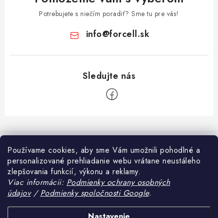
Potrebujete s niečím poradiť? Sme tu pre vás!
info
@
forcell.sk
Z
á
Informácie pre vás
p
Používame cookies, aby sme Vám umožnili pohodlné a
ä
personalizované prehliadanie webu vrátane neustáleho
Doprava a platba
Prijímame online platby
zlepšovania funkcií, výkonu a reklamy.
t
Viac informácii:
Podmienky ochrany osobných
Ako nakupovať
i
údajov
/
Podmienky spoločnosti Google
.
Blog
e
Obchodné podmienky
Tvrdené sklo alebo fólia na mobil – čo sa viac oplatí?
Heureka.sk
Nastavenie