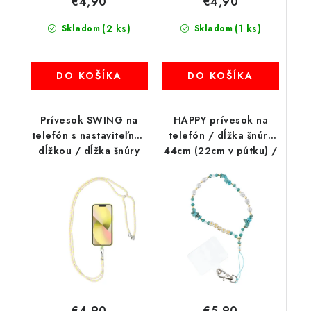
€4,90
€4,90
(2 ks)
(1 ks)
Skladom
Skladom
DO KOŠÍKA
DO KOŠÍKA
Prívesok SWING na
HAPPY prívesok na
telefón s nastaviteľnou
telefón / dĺžka šnúry
dĺžkou / dĺžka šnúry
44cm (22cm v pútku) /
165 cm (max. 82,5 cm v
na ruku - svetlomodrá
slučke) / na rameno
alebo krk - sivo-žltá
€4,90
€5,90