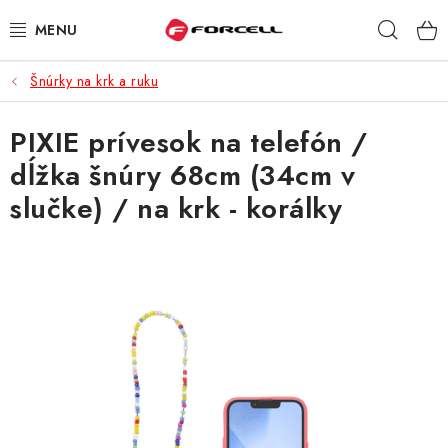
Prejsť
Hľad
na
obsah
Šnúrky na krk a ruku
PUZDRÁ A OBALY
PIXIE prívesok na telefón /
TVRDENÉ SKLÁ
dĺžka šnúry 68cm (34cm v
DÁTOVÉ KÁBLE
slučke) / na krk - korálky
NABÍJAČKY
DRŽIAKY NA MOBIL
BATÉRIE DO MOBILOV
ŠPORT A HOBBY