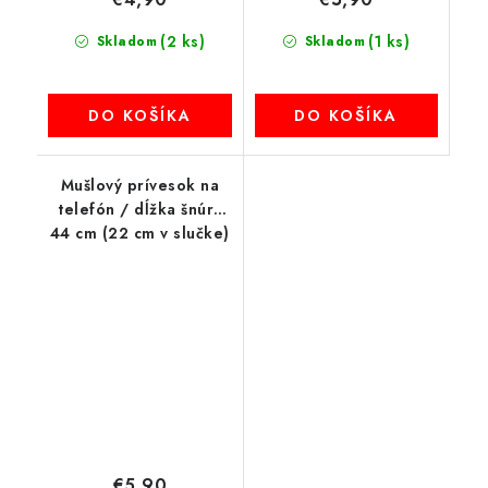
(2 ks)
(1 ks)
Skladom
Skladom
DO KOŠÍKA
DO KOŠÍKA
Mušlový prívesok na
telefón / dĺžka šnúry
44 cm (22 cm v slučke)
/ na ruke - biela a
fialová
€5,90