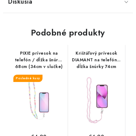
Diskusia
Podobné produkty
PIXIE prívesok na
Krištáľový prívesok
telefón / dĺžka šnúrky
DIAMANT na telefón /
68cm (34cm v slučke)
dĺžka šnúrky 74cm
/ na krk - srdiečka
(37cm v pútku) / na krk
Posledné kusy
- svetloružová