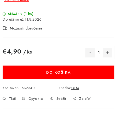
MULTIMÉDIÁ
(1 ks)
Skladom
KAMERY
11.8.2026
Možnosti doručenia
OSTATNÉ PRÍSLUŠENSTVO
VÝPREDAJ
€4,90
/ ks
Jednotková cena:
Doprava a platba
Ako nakupovať
Obchodné podmienky
Podmienky ochrany osobných údajov
Reklamácia
Kontakty
DO KOŠÍKA
Kód tovaru:
582540
Značka:
OEM
Tlač
Opýtať sa
Strážiť
Zdieľať