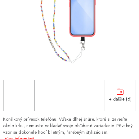
NÁRAMKY NA HODINKY
SLÚCHADLÁ, REPRODUKTORY A MIKROFÓNY
AUTO MOTO
EXKLUZÍVNE ZNAČKY
TIPY NA DARČEKY
PAMÄŤOVÉ KARTY A DISKY
NÁRADIE A NÁHRADNÉ DIELY
+ ďalšie (6)
PRÍSLUŠENSTVO K NOTEBOOKOM A PC
Korálkový prívesok telefónu. Vďaka dlhej šnúre, ktorú si zavesíte
okolo krku, nemusíte odkladať svoje obľúbené zariadenie. Pôvabný
BATÉRIE VARTA
vzor sa dokonale hodí k letným, farebným štylizáciám.
Viac informácií