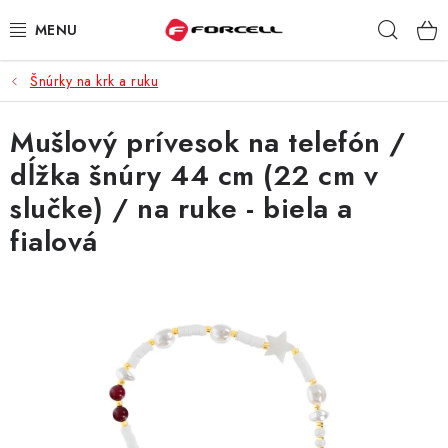
Prejsť
Hľad
na
obsah
Šnúrky na krk a ruku
PUZDRÁ A OBALY
Mušlový prívesok na telefón /
TVRDENÉ SKLÁ
dĺžka šnúry 44 cm (22 cm v
DÁTOVÉ KÁBLE
slučke) / na ruke - biela a
fialová
NABÍJAČKY
DRŽIAKY NA MOBIL
BATÉRIE DO MOBILOV
ŠPORT A HOBBY