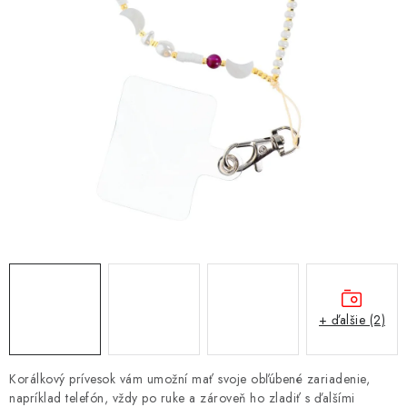
NÁRAMKY NA HODINKY
SLÚCHADLÁ, REPRODUKTORY A MIKROFÓNY
AUTO MOTO
EXKLUZÍVNE ZNAČKY
TIPY NA DARČEKY
PAMÄŤOVÉ KARTY A DISKY
NÁRADIE A NÁHRADNÉ DIELY
+ ďalšie (2)
PRÍSLUŠENSTVO K NOTEBOOKOM A PC
Korálkový prívesok vám umožní mať svoje obľúbené zariadenie,
BATÉRIE VARTA
napríklad telefón, vždy po ruke a zároveň ho zladiť s ďalšími