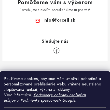
Pomôžeme vám s výberom
Potrebujete s niečím poradiť? Sme tu pre vás!
info
@
forcell.sk
Z
á
Informácie pre vás
p
Používame cookies, aby sme Vám umožnili pohodlné a
ä
personalizované prehliadanie webu vrátane neustáleho
Doprava a platba
Prijímame online platby
zlepšovania funkcií, výkonu a reklamy.
t
Viac informácii:
Podmienky ochrany osobných
Ako nakupovať
i
údajov
/
Podmienky spoločnosti Google
.
Blog
e
Obchodné podmienky