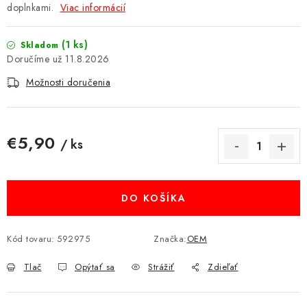
doplnkami.
Viac informácií
MULTIMÉDIÁ
(1 ks)
Skladom
KAMERY
11.8.2026
Možnosti doručenia
OSTATNÉ PRÍSLUŠENSTVO
VÝPREDAJ
€5,90
/ ks
Jednotková cena:
Doprava a platba
Ako nakupovať
Obchodné podmienky
Podmienky ochrany osobných údajov
Reklamácia
Kontakty
DO KOŠÍKA
Kód tovaru:
592975
Značka:
OEM
Tlač
Opýtať sa
Strážiť
Zdieľať