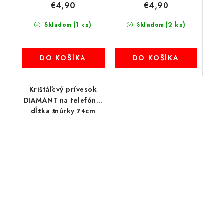
€4,90
€4,90
(1 ks)
(2 ks)
Skladom
Skladom
DO KOŠÍKA
DO KOŠÍKA
Krištáľový prívesok
DIAMANT na telefón /
dĺžka šnúrky 74cm
(37cm v pútku) / na krk
- svetloružová