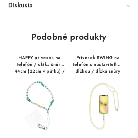
Diskusia
Podobné produkty
HAPPY prívesok na
Prívesok SWING na
telefón / dĺžka šnúry
telefón s nastaviteľnou
44cm (22cm v pútku) /
dĺžkou / dĺžka šnúry
na ruku - svetlomodrá
165 cm (max. 82,5 cm v
slučke) / na rameno
alebo krk - sivo-žltá