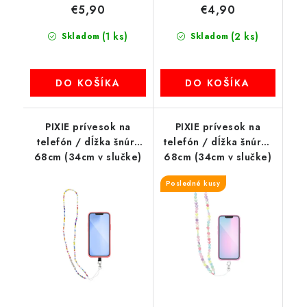
€5,90
€4,90
(1 ks)
(2 ks)
Skladom
Skladom
DO KOŠÍKA
DO KOŠÍKA
PIXIE prívesok na
PIXIE prívesok na
telefón / dĺžka šnúry
telefón / dĺžka šnúrky
68cm (34cm v slučke)
68cm (34cm v slučke)
/ na krk - korálky
/ na krk - srdiečka
Posledné kusy