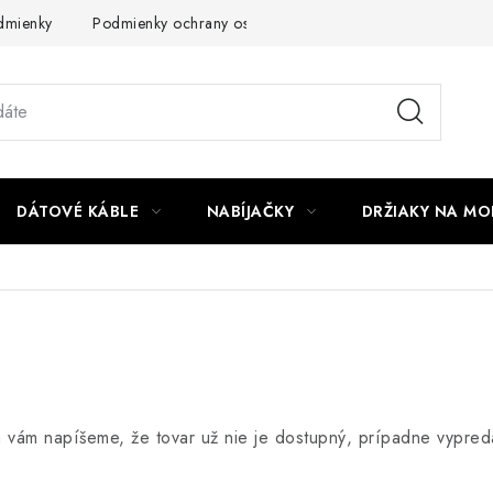
dmienky
Podmienky ochrany osobných údajov
Reklamácia
DÁTOVÉ KÁBLE
NABÍJAČKY
DRŽIAKY NA MO
m vám napíšeme, že tovar už nie je dostupný, prípadne vypre