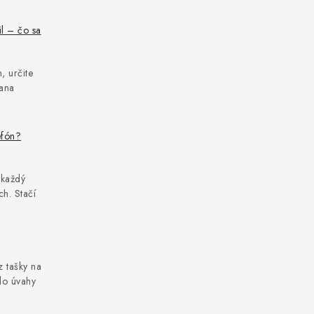
il – čo sa
, určite
rana
efón?
 každý
h. Stačí
z tašky na
do úvahy