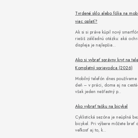
Tvrdené sklo alebo fólia na mob
viac oplatí?
Ak si si práve kúpil nový smartfón
riešiš základnú otázku: aká och
displeja je najlepšia...
Ako si vybrať správny kryt na tel
Kompletný sprievodca (2026)
Mobilný telefón dnes používame
deň – v práci, doma aj na cestác
však jeden nešťastný p...
Ako vybrať tašku na bicykel
Cyklistická sezóna je neúplná be
bicykel. Pri výbere môžete brať 
veľkosť aj to, k...