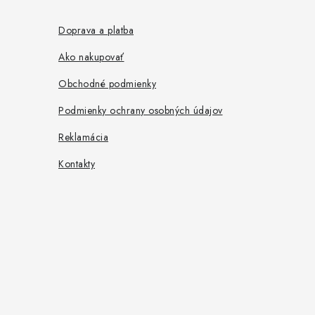
p
ä
Doprava a platba
t
Ako nakupovať
i
Obchodné podmienky
e
Podmienky ochrany osobných údajov
Reklamácia
Kontakty