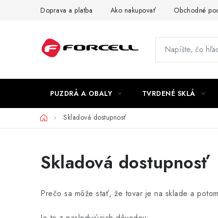
Prejsť
Doprava a platba
Ako nakupovať
Obchodné po
na
obsah
PUZDRÁ A OBALY
TVRDENÉ SKLÁ
Domov
Skladová dostupnosť
Skladová dostupnosť
Prečo sa môže stať, že tovar je na sklade a poto
Je to z nasledujúcich dôvodov: