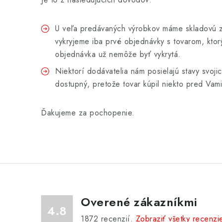
U veľa predávaných výrobkov máme skladovú zá
vykryjeme iba prvé objednávky s tovarom, ktor
objednávka už nemôže byť vykrytá.
Niektorí dodávatelia nám posielajú stavy svoji
dostupný, pretože tovar kúpil niekto pred Vami
Ďakujeme za pochopenie.
Overené zákazníkmi
4.8
1872
recenzií.
Zobraziť všetky recenzi