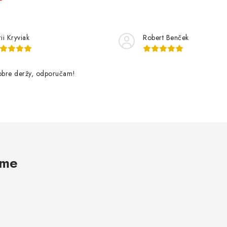
ii Kryviak
Robert Benček
dobre deržy, odporučam!
ame