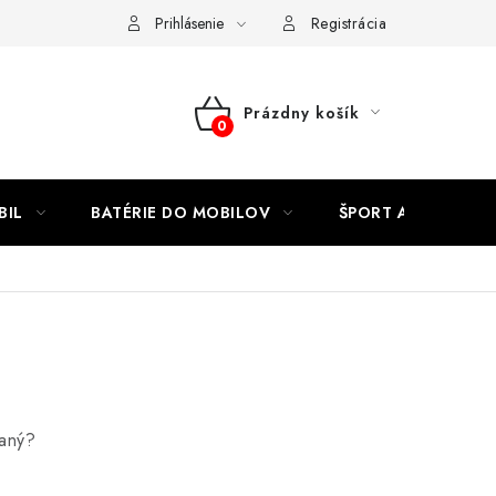
Kontakty
Prihlásenie
Registrácia
Prázdny košík
NÁKUPNÝ
KOŠÍK
BIL
BATÉRIE DO MOBILOV
ŠPORT A HOBBY
daný?