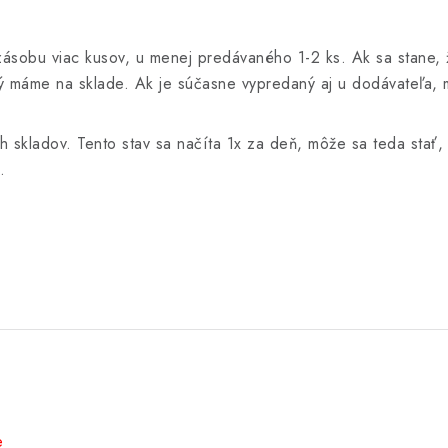
sobu viac kusov, u menej predávaného 1-2 ks. Ak sa stane, ž
ý máme na sklade. Ak je súčasne vypredaný aj u dodávateľa, m
ch skladov. Tento stav sa načíta 1x za deň, môže sa teda stať
.
e