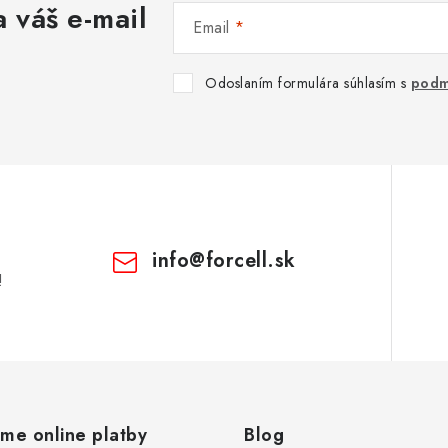
 váš e-mail
Email
Odoslaním formulára súhlasím s
podm
info
@
forcell.sk
!
ame online platby
Blog