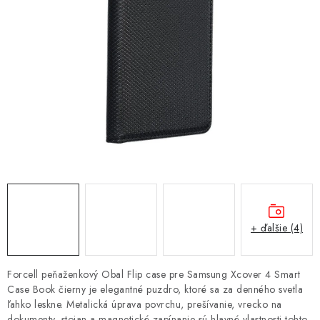
NÁRAMKY NA HODINKY
SLÚCHADLÁ, REPRODUKTORY A MIKROFÓNY
AUTO MOTO
EXKLUZÍVNE ZNAČKY
TIPY NA DARČEKY
PAMÄŤOVÉ KARTY A DISKY
NÁRADIE A NÁHRADNÉ DIELY
+ ďalšie (4)
PRÍSLUŠENSTVO K NOTEBOOKOM A PC
Forcell peňaženkový Obal Flip case pre Samsung Xcover 4 Smart
Case Book čierny je elegantné puzdro, ktoré sa za denného svetla
BATÉRIE VARTA
ľahko leskne. Metalická úprava povrchu, prešívanie, vrecko na
dokumenty, stojan a magnetické zapínanie sú hlavné vlastnosti tohto