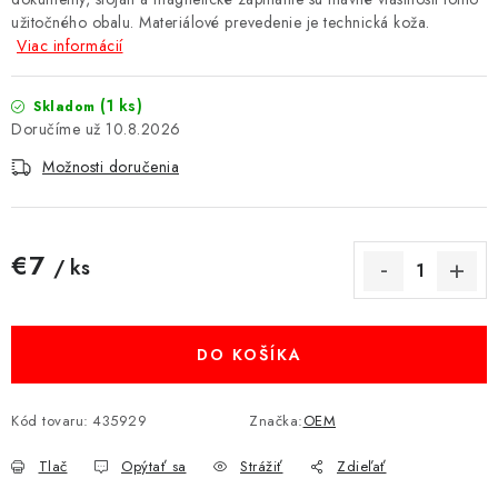
užitočného obalu. Materiálové prevedenie je technická koža.
MULTIMÉDIÁ
Viac informácií
KAMERY
(1 ks)
Skladom
10.8.2026
OSTATNÉ PRÍSLUŠENSTVO
Možnosti doručenia
VÝPREDAJ
€7
Doprava a platba
Ako nakupovať
Obchodné podmienky
/ ks
Jednotková cena:
Podmienky ochrany osobných údajov
Reklamácia
Kontakty
DO KOŠÍKA
Kód tovaru:
435929
Značka:
OEM
Tlač
Opýtať sa
Strážiť
Zdieľať