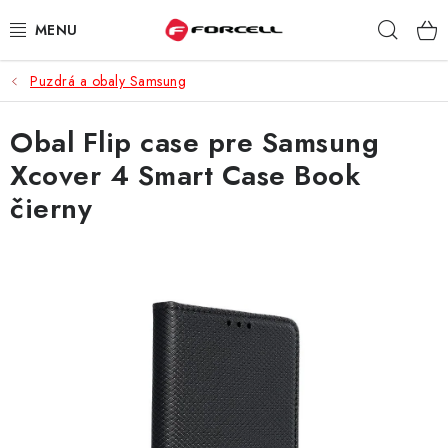
Prejsť
Hľad
na
obsah
Puzdrá a obaly Samsung
PUZDRÁ A OBALY
Obal Flip case pre Samsung
TVRDENÉ SKLÁ
Xcover 4 Smart Case Book
DÁTOVÉ KÁBLE
čierny
NABÍJAČKY
DRŽIAKY NA MOBIL
BATÉRIE DO MOBILOV
ŠPORT A HOBBY