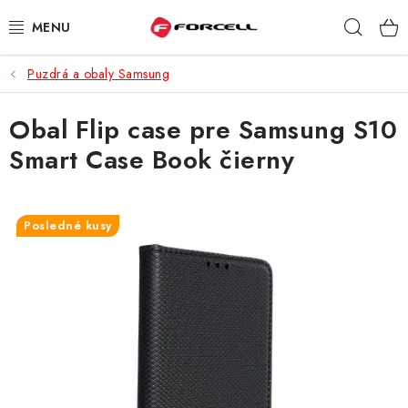
Prejsť
Hľad
na
obsah
Puzdrá a obaly Samsung
PUZDRÁ A OBALY
Obal Flip case pre Samsung S10
TVRDENÉ SKLÁ
Smart Case Book čierny
DÁTOVÉ KÁBLE
NABÍJAČKY
Posledné kusy
DRŽIAKY NA MOBIL
BATÉRIE DO MOBILOV
ŠPORT A HOBBY