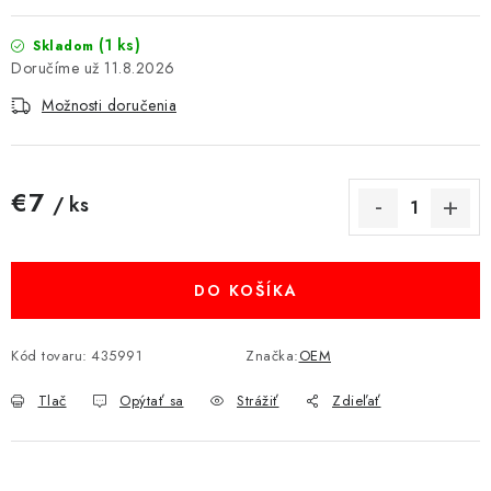
MULTIMÉDIÁ
(1 ks)
Skladom
11.8.2026
KAMERY
Možnosti doručenia
OSTATNÉ PRÍSLUŠENSTVO
€7
VÝPREDAJ
/ ks
Jednotková cena:
Doprava a platba
Ako nakupovať
Obchodné podmienky
Podmienky ochrany osobných údajov
DO KOŠÍKA
Reklamácia
Kontakty
Kód tovaru:
435991
Značka:
OEM
Tlač
Opýtať sa
Strážiť
Zdieľať