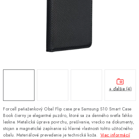
NÁRAMKY NA HODINKY
SLÚCHADLÁ, REPRODUKTORY A MIKROFÓNY
AUTO MOTO
EXKLUZÍVNE ZNAČKY
TIPY NA DARČEKY
PAMÄŤOVÉ KARTY A DISKY
+ ďalšie (4)
NÁRADIE A NÁHRADNÉ DIELY
Forcell peňaženkový Obal Flip case pre Samsung S10 Smart Case
PRÍSLUŠENSTVO K NOTEBOOKOM A PC
Book čierny je elegantné puzdro, ktoré sa za denného svetla ľahko
leskne. Metalická úprava povrchu, prešívanie, vrecko na dokumenty,
stojan a magnetické zapínanie sú hlavné vlastnosti tohto užitočného
BATÉRIE VARTA
obalu. Materiálové prevedenie je technická koža.
Viac informácií