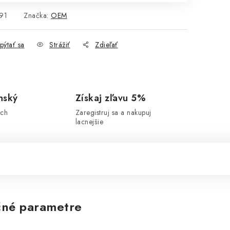
91
Značka:
OEM
pýtať sa
Strážiť
Zdieľať
nský
Získaj zľavu 5%
ich
Zaregistruj sa a nakupuj
lacnejšie
né parametre