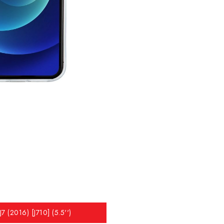
7 (2016) [J710] (5.5'')