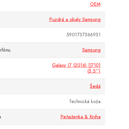
OEM
Puzdrá a obaly Samsung
5901737366931
efónu
Samsung
Galaxy J7 (2016) [J710]
(5.5'')
Šedá
Technická koža
a
Peňaženka & Kniha