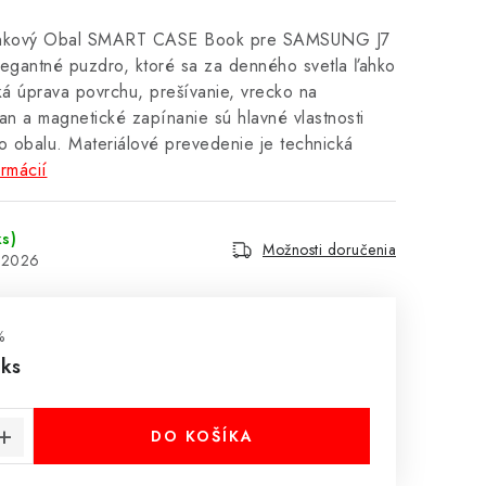
enkový Obal SMART CASE Book pre SAMSUNG J7
legantné puzdro, ktoré sa za denného svetla ľahko
ká úprava povrchu, prešívanie, vrecko na
an a magnetické zapínanie sú hlavné vlastnosti
o obalu. Materiálové prevedenie je technická
ormácií
ks)
Možnosti doručenia
8.2026
%
 ks
cena:
DO KOŠÍKA