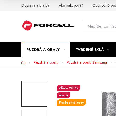
Prejsť
Doprava a platba
Ako nakupovať
Obchodné po
na
obsah
PUZDRÁ A OBALY
TVRDENÉ SKLÁ
Domov
Puzdrá a obaly
Puzdrá a obaly Samsung
20 %
Akcia
Posledné kusy