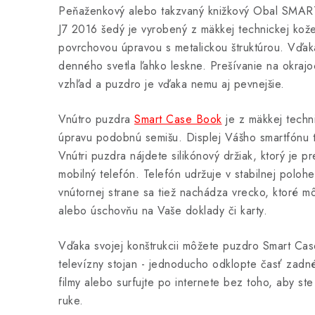
Peňaženkový alebo takzvaný knižkový Obal S
J7 2016 šedý je vyrobený z mäkkej technickej kože
povrchovou úpravou s metalickou štruktúrou. Vďa
denného svetla ľahko leskne. Prešívanie na okraj
vzhľad a puzdro je vďaka nemu aj pevnejšie.
Vnútro puzdra
Smart Case Book
je z mäkkej techni
úpravu podobnú semišu. Displej Vášho smartfónu 
Vnútri puzdra nájdete silikónový držiak, ktorý je 
mobilný telefón. Telefón udržuje v stabilnej poloh
vnútornej strane sa tiež nachádza vrecko, ktoré 
alebo úschovňu na Vaše doklady či karty.
Vďaka svojej konštrukcii môžete puzdro Smart Cas
televízny stojan - jednoducho odklopte časť zadné
filmy alebo surfujte po internete bez toho, aby ste
ruke.