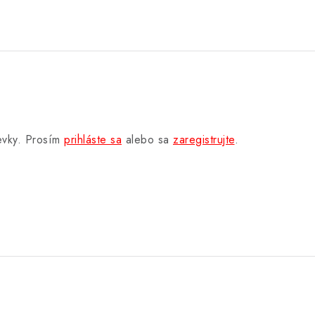
pevky. Prosím
prihláste sa
alebo sa
zaregistrujte
.