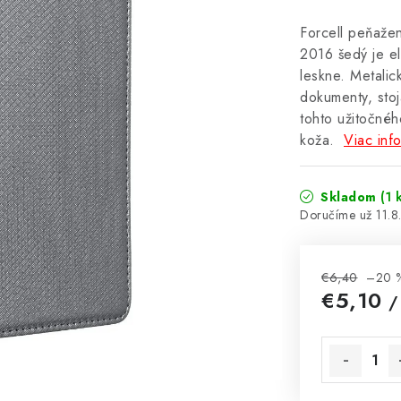
Forcell peňaž
2016 šedý je e
leskne. Metalic
dokumenty, stoj
tohto užitočnéh
koža.
Viac inf
Skladom
(1 
11.
€6,40
–20 
€5,10
/
Jednotková 