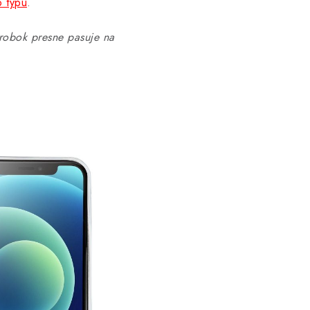
o typu
.
obok presne pasuje na