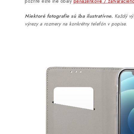
pozrite ešte iné obaly
peňaženkové / zatváracieh
Niektoré fotografie sú iba ilustratívne.
Každý výr
výrezy a rozmery na konkrétny telefón v popise.