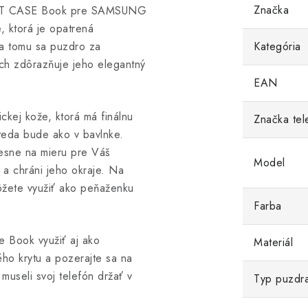
Značka
MART CASE Book pre SAMSUNG
, ktorá je opatrená
ka tomu sa puzdro za
Kategória
och zdôrazňuje jeho elegantný
EAN
ckej kože, ktorá má finálnu
Značka tel
teda bude ako v bavlnke.
presne na mieru pre Váš
Model
e a chráni jeho okraje. Na
môžete využiť ako peňaženku
Farba
e Book využiť aj ako
Materiál
ho krytu a pozerajte sa na
 museli svoj telefón držať v
Typ puzdr