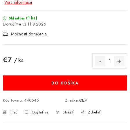
Viac informácií
MULTIMÉDIÁ
(1 ks)
Skladom
KAMERY
11.8.2026
Možnosti doručenia
OSTATNÉ PRÍSLUŠENSTVO
VÝPREDAJ
€7
/ ks
Jednotková cena:
Doprava a platba
Ako nakupovať
Obchodné podmienky
Podmienky ochrany osobných údajov
Reklamácia
Kontakty
DO KOŠÍKA
Kód tovaru:
440645
Značka:
OEM
Tlač
Opýtať sa
Strážiť
Zdieľať