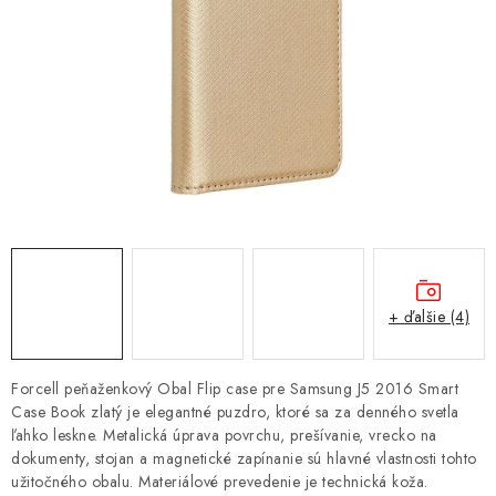
NÁRAMKY NA HODINKY
SLÚCHADLÁ, REPRODUKTORY A MIKROFÓNY
AUTO MOTO
EXKLUZÍVNE ZNAČKY
TIPY NA DARČEKY
PAMÄŤOVÉ KARTY A DISKY
+ ďalšie (4)
NÁRADIE A NÁHRADNÉ DIELY
Forcell peňaženkový Obal Flip case pre Samsung J5 2016 Smart
PRÍSLUŠENSTVO K NOTEBOOKOM A PC
Case Book zlatý je elegantné puzdro, ktoré sa za denného svetla
ľahko leskne. Metalická úprava povrchu, prešívanie, vrecko na
dokumenty, stojan a magnetické zapínanie sú hlavné vlastnosti tohto
BATÉRIE VARTA
užitočného obalu. Materiálové prevedenie je technická koža.