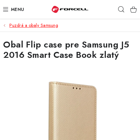
Prejsť
Hľad
na
obsah
Puzdrá a obaly Samsung
PUZDRÁ A OBALY
Obal Flip case pre Samsung J5
TVRDENÉ SKLÁ
2016 Smart Case Book zlatý
DÁTOVÉ KÁBLE
NABÍJAČKY
DRŽIAKY NA MOBIL
BATÉRIE DO MOBILOV
ŠPORT A HOBBY