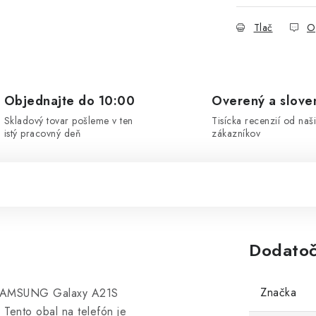
Tlač
O
Objednajte do 10:00
Overený a slove
Skladový tovar pošleme v ten
Tisícka recenzií od naš
istý pracovný deň
zákazníkov
Dodatoč
Značka
e SAMSUNG Galaxy A21S
 Tento obal na telefón je