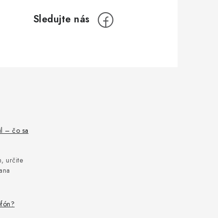
il – čo sa
, určite
rana
efón?