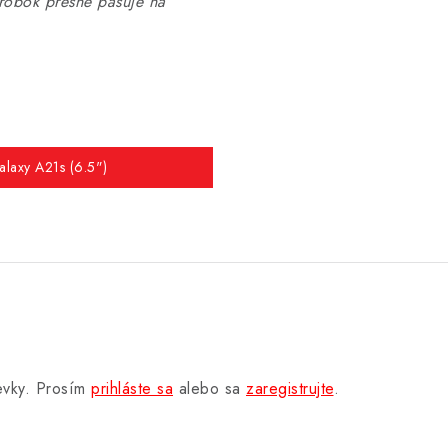
obok presne pasuje na
alaxy A21s (6.5")
pevky. Prosím
prihláste sa
alebo sa
zaregistrujte
.