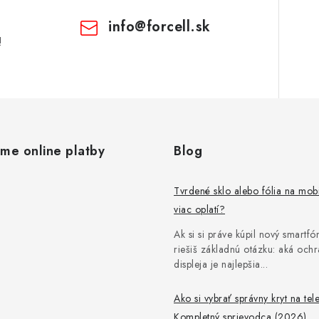
info
@
forcell.sk
!
ame online platby
Blog
Tvrdené sklo alebo fólia na mob
viac oplatí?
Ak si si práve kúpil nový smartfón
riešiš základnú otázku: aká och
displeja je najlepšia...
Ako si vybrať správny kryt na tel
Kompletný sprievodca (2026)