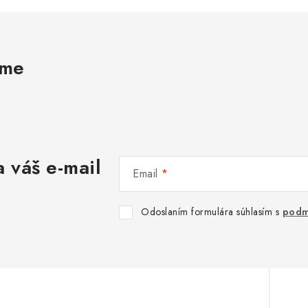
ame
 váš e-mail
Email
Odoslaním formulára súhlasím s
podm