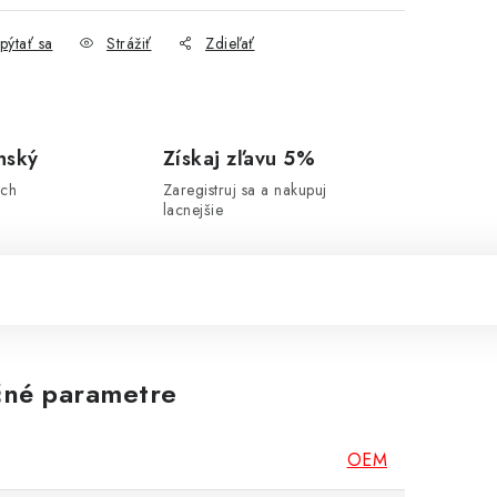
pýtať sa
Strážiť
Zdieľať
nský
Získaj zľavu 5%
ich
Zaregistruj sa a nakupuj
lacnejšie
né parametre
OEM