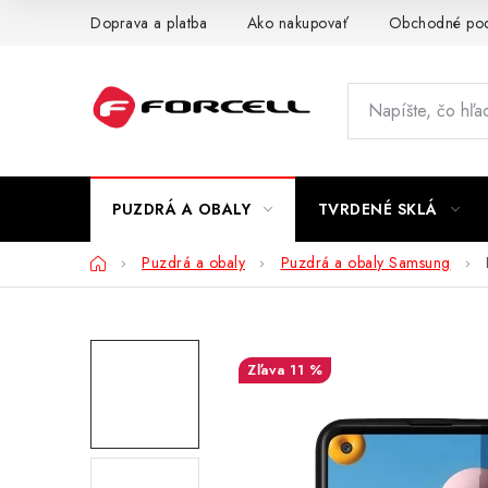
Prejsť
Doprava a platba
Ako nakupovať
Obchodné po
na
obsah
PUZDRÁ A OBALY
TVRDENÉ SKLÁ
Domov
Puzdrá a obaly
Puzdrá a obaly Samsung
11 %