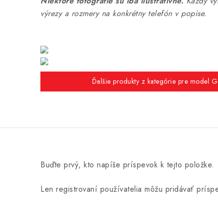
Niektoré fotografie sú iba ilustratívne.
Každý výr
výrezy a rozmery na konkrétny telefón v popise.
Ďalšie produkty z kategórie pre model G
Buďte prvý, kto napíše príspevok k tejto položke.
Len registrovaní používatelia môžu pridávať prís