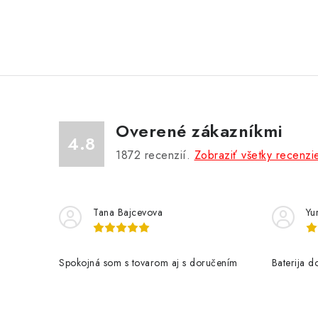
Overené zákazníkmi
4.8
1872
recenzií.
Zobraziť všetky recenzi
Tana Bajcevova
Yur
Spokojná som s tovarom aj s doručením
Baterija 