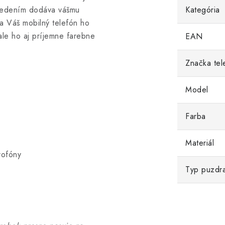
evedením dodáva vášmu
Kategória
a Váš mobilný telefón ho
ale ho aj príjemne farebne
EAN
Značka tel
Model
Farba
Materiál
rofóny
Typ puzdr