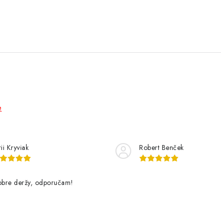
e
ii Kryviak
Robert Benček
dobre deržy, odporučam!