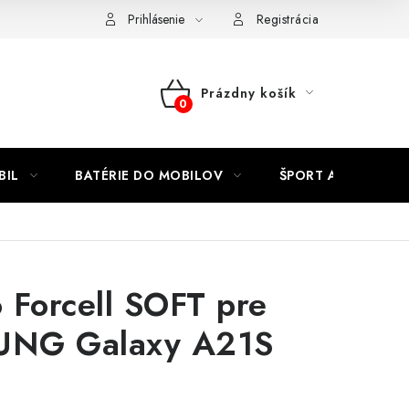
Kontakty
Prihlásenie
Registrácia
Prázdny košík
NÁKUPNÝ
KOŠÍK
BIL
BATÉRIE DO MOBILOV
ŠPORT A HOBBY
 Forcell SOFT pre
NG Galaxy A21S