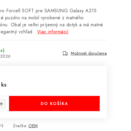
zdro Forcell SOFT pre SAMSUNG Galaxy A21S
ické puzdro na mobil vyrobené z matného
kónu. Obal je veľmi príjemný na dotyk a má matné
legantný vzhľad.
Viac informácií
ks)
Možnosti doručenia
8.2026
 ks
cena:
DO KOŠÍKA
93
Značka:
OEM