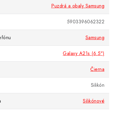
Puzdrá a obaly Samsung
5903396062322
efónu
Samsung
Galaxy A21s (6.5")
Čierna
Silikón
a
Silikónové