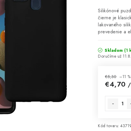
Silikónové pu
čierne je klas
lakovaného sili
prevedenie a e
Skladom
(1 
11.
€5,30
–11 %
€4,70
/
Jednotková 
Kód tovaru:
4371