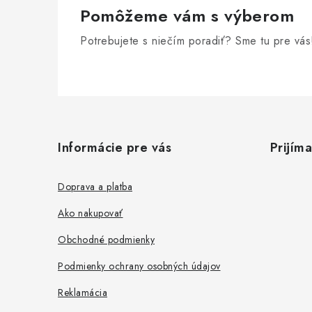
Pomôžeme vám s výberom
Potrebujete s niečím poradiť? Sme tu pre vás
Z
á
Informácie pre vás
Prijím
p
ä
Doprava a platba
t
Ako nakupovať
i
Obchodné podmienky
e
Podmienky ochrany osobných údajov
Reklamácia