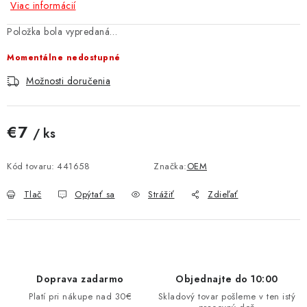
Viac informácií
MULTIMÉDIÁ
Položka bola vypredaná…
KAMERY
Momentálne nedostupné
Možnosti doručenia
OSTATNÉ PRÍSLUŠENSTVO
VÝPREDAJ
€7
/ ks
Jednotková cena:
Doprava a platba
Ako nakupovať
Obchodné podmienky
Kód tovaru:
441658
Značka:
OEM
Podmienky ochrany osobných údajov
Reklamácia
Kontakty
Tlač
Opýtať sa
Strážiť
Zdieľať
Doprava zadarmo
Objednajte do 10:00
Platí pri nákupe nad 30€
Skladový tovar pošleme v ten istý