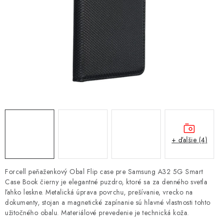
NÁRAMKY NA HODINKY
SLÚCHADLÁ, REPRODUKTORY A MIKROFÓNY
AUTO MOTO
EXKLUZÍVNE ZNAČKY
TIPY NA DARČEKY
PAMÄŤOVÉ KARTY A DISKY
+ ďalšie (4)
NÁRADIE A NÁHRADNÉ DIELY
Forcell peňaženkový Obal Flip case pre Samsung A32 5G Smart
PRÍSLUŠENSTVO K NOTEBOOKOM A PC
Case Book čierny je elegantné puzdro, ktoré sa za denného svetla
ľahko leskne. Metalická úprava povrchu, prešívanie, vrecko na
dokumenty, stojan a magnetické zapínanie sú hlavné vlastnosti tohto
BATÉRIE VARTA
užitočného obalu. Materiálové prevedenie je technická koža.