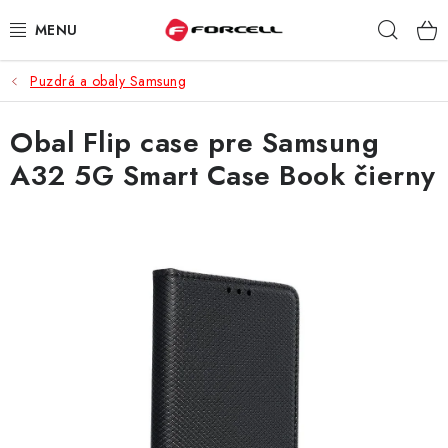
Prejsť
Hľad
na
obsah
Puzdrá a obaly Samsung
PUZDRÁ A OBALY
Obal Flip case pre Samsung
TVRDENÉ SKLÁ
A32 5G Smart Case Book čierny
DÁTOVÉ KÁBLE
NABÍJAČKY
DRŽIAKY NA MOBIL
BATÉRIE DO MOBILOV
ŠPORT A HOBBY