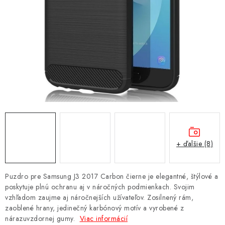
NÁRAMKY NA HODINKY
SLÚCHADLÁ, REPRODUKTORY A MIKROFÓNY
AUTO MOTO
EXKLUZÍVNE ZNAČKY
TIPY NA DARČEKY
PAMÄŤOVÉ KARTY A DISKY
+ ďalšie (8)
NÁRADIE A NÁHRADNÉ DIELY
Puzdro pre Samsung J3 2017 Carbon čierne je elegantné, štýlové a
PRÍSLUŠENSTVO K NOTEBOOKOM A PC
poskytuje plnú ochranu aj v náročných podmienkach. Svojim
vzhľadom zaujme aj náročnejších užívateľov. Zosilnený rám,
zaoblené hrany, jedinečný karbónový motív a vyrobené z
BATÉRIE VARTA
nárazuvzdornej gumy.
Viac informácií