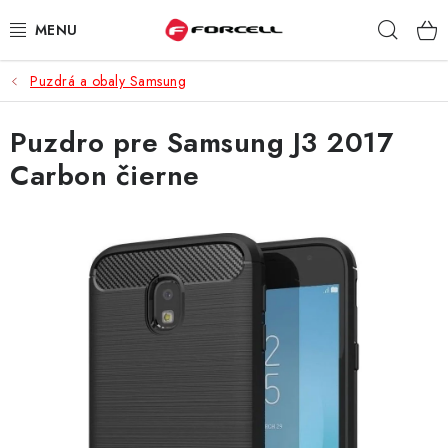
Prejsť
Hľad
na
obsah
Puzdrá a obaly Samsung
PUZDRÁ A OBALY
Puzdro pre Samsung J3 2017
TVRDENÉ SKLÁ
Carbon čierne
DÁTOVÉ KÁBLE
NABÍJAČKY
DRŽIAKY NA MOBIL
BATÉRIE DO MOBILOV
ŠPORT A HOBBY