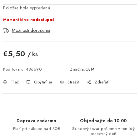
MULTIMÉDIÁ
Položka bola vypredaná…
Momentálne nedostupné
KAMERY
Možnosti doručenia
OSTATNÉ PRÍSLUŠENSTVO
€5,50
/ ks
VÝPREDAJ
Jednotková cena:
Kód tovaru:
436690
Značka:
OEM
Doprava a platba
Ako nakupovať
Obchodné podmienky
Tlač
Opýtať sa
Strážiť
Zdieľať
Podmienky ochrany osobných údajov
Reklamácia
Kontakty
Doprava zadarmo
Objednajte do 10:00
Platí pri nákupe nad 30€
Skladový tovar pošleme v ten istý
pracovný deň