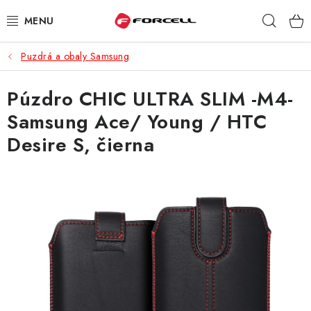
Prejsť
Hľad
na
obsah
Puzdrá a obaly Samsung
PUZDRÁ A OBALY
Púzdro CHIC ULTRA SLIM -M4-
TVRDENÉ SKLÁ
Samsung Ace/ Young / HTC
DÁTOVÉ KÁBLE
Desire S, čierna
NABÍJAČKY
DRŽIAKY NA MOBIL
BATÉRIE DO MOBILOV
ŠPORT A HOBBY