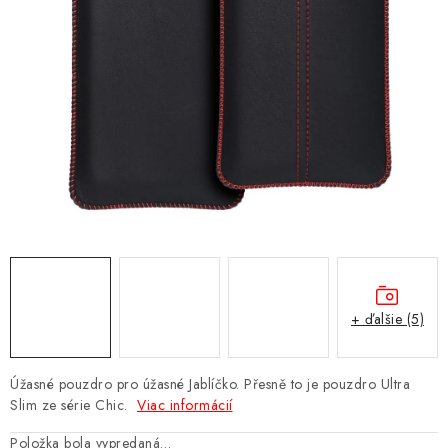
NÁRAMKY NA HODINKY
SLÚCHADLÁ, REPRODUKTORY A MIKROFÓNY
AUTO MOTO
EXKLUZÍVNE ZNAČKY
TIPY NA DARČEKY
PAMÄŤOVÉ KARTY A DISKY
NÁRADIE A NÁHRADNÉ DIELY
+ ďalšie (5)
PRÍSLUŠENSTVO K NOTEBOOKOM A PC
Úžasné pouzdro pro úžasné Jablíčko. Přesně to je pouzdro Ultra
Slim ze série Chic.
Viac informácií
BATÉRIE VARTA
Položka bola vypredaná…