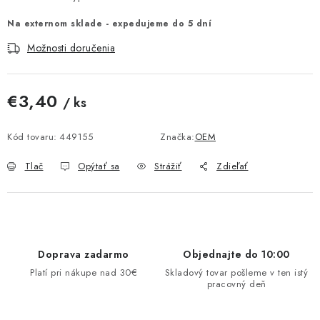
MULTIMÉDIÁ
Na externom sklade - expedujeme do 5 dní
Možnosti doručenia
KAMERY
OSTATNÉ PRÍSLUŠENSTVO
€3,40
/ ks
Jednotková cena:
VÝPREDAJ
Kód tovaru:
449155
Značka:
OEM
Tlač
Opýtať sa
Strážiť
Zdieľať
Doprava a platba
Ako nakupovať
Obchodné podmienky
Podmienky ochrany osobných údajov
Reklamácia
Kontakty
Doprava zadarmo
Objednajte do 10:00
Platí pri nákupe nad 30€
Skladový tovar pošleme v ten istý
pracovný deň