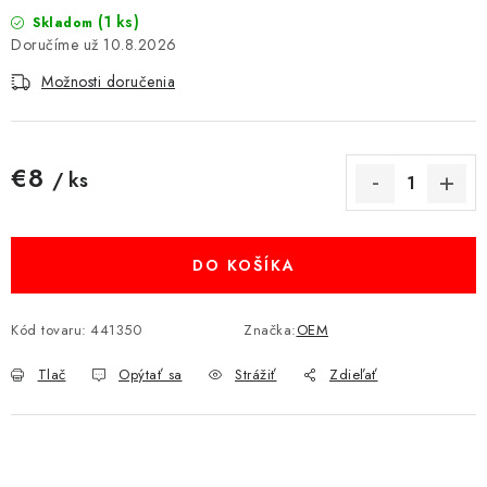
(1 ks)
MULTIMÉDIÁ
Skladom
10.8.2026
KAMERY
Možnosti doručenia
OSTATNÉ PRÍSLUŠENSTVO
€8
/ ks
VÝPREDAJ
Jednotková cena:
Doprava a platba
Ako nakupovať
Obchodné podmienky
DO KOŠÍKA
Podmienky ochrany osobných údajov
Reklamácia
Kontakty
Kód tovaru:
441350
Značka:
OEM
Tlač
Opýtať sa
Strážiť
Zdieľať