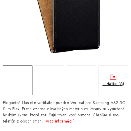
NÁRAMKY NA HODINKY
SLÚCHADLÁ, REPRODUKTORY A MIKROFÓNY
AUTO MOTO
EXKLUZÍVNE ZNAČKY
TIPY NA DARČEKY
PAMÄŤOVÉ KARTY A DISKY
+ ďalšie (6)
NÁRADIE A NÁHRADNÉ DIELY
Elegantné klasické vertikálne puzdro Vertical pre Samsung A32 5G
PRÍSLUŠENSTVO K NOTEBOOKOM A PC
Slim Flexi Fresh czarne z kvalitných materiálov. Hrany sú vystužené
hrubým švom, ktoré zaručujú trvanlivosť puzdra. Chráňte si svoj
telefón z oboch strán.
Viac informácií
BATÉRIE VARTA