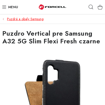
Prejsť
Hľad
na
obsah
Puzdrá a obaly Samsung
PUZDRÁ A OBALY
Puzdro Vertical pre Samsung
TVRDENÉ SKLÁ
A32 5G Slim Flexi Fresh czarne
DÁTOVÉ KÁBLE
NABÍJAČKY
DRŽIAKY NA MOBIL
BATÉRIE DO MOBILOV
ŠPORT A HOBBY