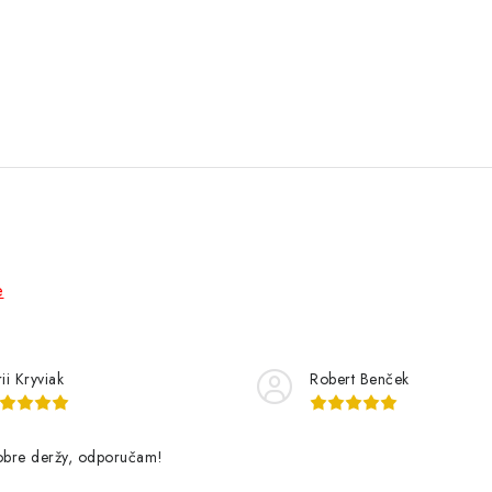
e
ii Kryviak
Robert Benček
dobre deržy, odporučam!