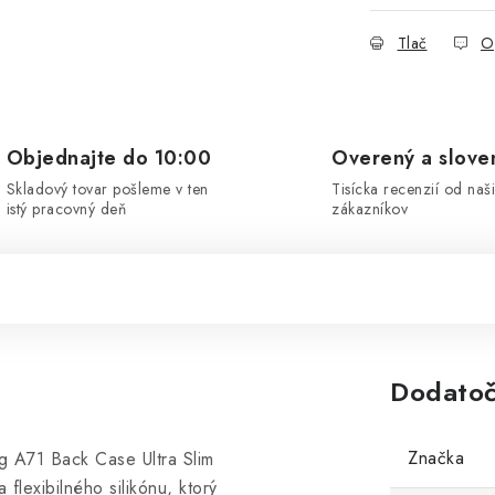
Tlač
O
Objednajte do 10:00
Overený a slove
Skladový tovar pošleme v ten
Tisícka recenzií od naš
istý pracovný deň
zákazníkov
Dodatoč
Značka
g A71 Back Case Ultra Slim
lexibilného silikónu, ktorý