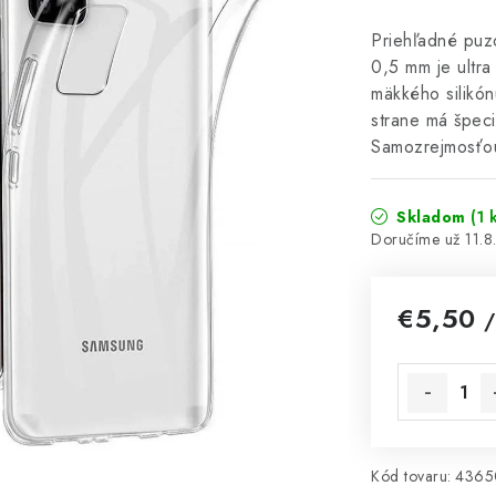
Priehľadné puz
0,5 mm je ultra
mäkkého silikón
strane má špeciá
Samozrejmosťou
Skladom
(1 
11.
€5,50
/
Jednotková 
Kód tovaru:
4365