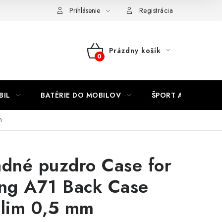
Kontakty
Prihlásenie
Registrácia
Prázdny košík
NÁKUPNÝ
KOŠÍK
BIL
BATÉRIE DO MOBILOV
ŠPORT A HOBBY
m
adné puzdro Case for
ng A71 Back Case
Slim 0,5 mm