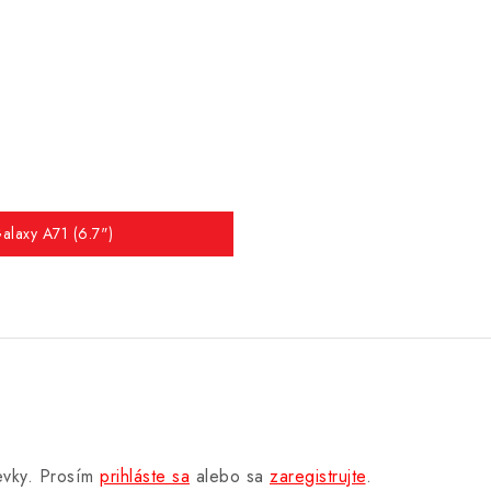
alaxy A71 (6.7")
pevky. Prosím
prihláste sa
alebo sa
zaregistrujte
.