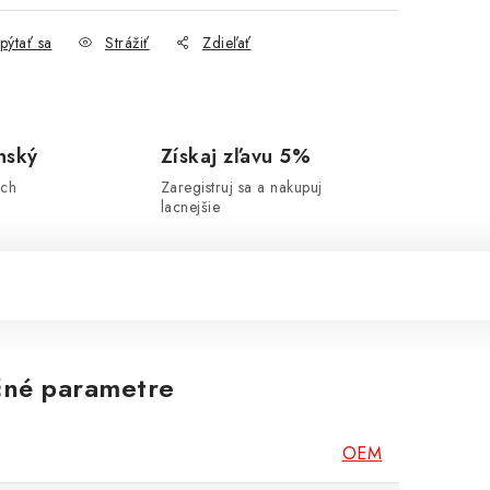
pýtať sa
Strážiť
Zdieľať
nský
Získaj zľavu 5%
ich
Zaregistruj sa a nakupuj
lacnejšie
né parametre
OEM