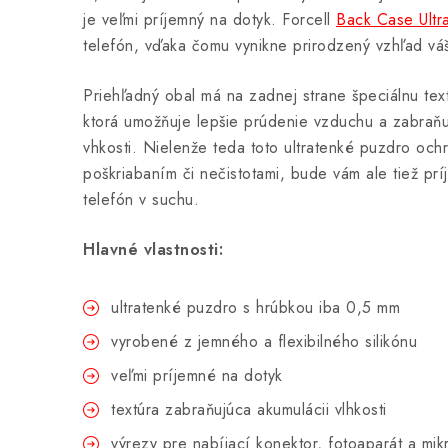
je veľmi príjemný na dotyk. Forcell
Back Case Ultra
telefón, vďaka čomu vynikne prirodzený vzhľad vá
Priehľadný obal má na zadnej strane špeciálnu te
ktorá umožňuje lepšie prúdenie vzduchu a zabraňu
vhkosti. Nielenže teda toto ultratenké puzdro och
poškriabaním či nečistotami, bude vám ale tiež pr
telefón v suchu.
Hlavné vlastnosti:
ultratenké puzdro s hrúbkou iba 0,5 mm
vyrobené z jemného a flexibilného silikónu
veľmi príjemné na dotyk
textúra zabraňujúca akumulácii vlhkosti
výrezy pre nabíjací konektor, fotoaparát a mik