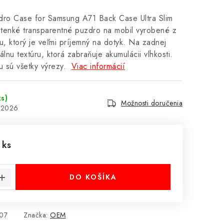
dro Case for Samsung A71 Back Case Ultra Slim
 tenké transparentné puzdro na mobil vyrobené z
u, ktorý je veľmi príjemný na dotyk. Na zadnej
lnu textúru, ktorá zabraňuje akumulácii vlhkosti.
 sú všetky výrezy.
Viac informácií
ks)
Možnosti doručenia
8.2026
 ks
cena:
DO KOŠÍKA
07
Značka:
OEM