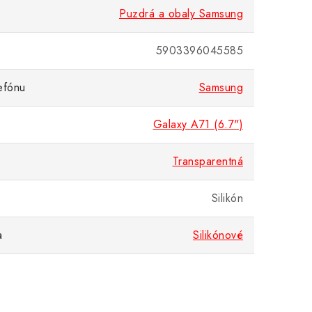
Puzdrá a obaly Samsung
5903396045585
efónu
Samsung
Galaxy A71 (6.7")
Transparentná
Silikón
a
Silikónové