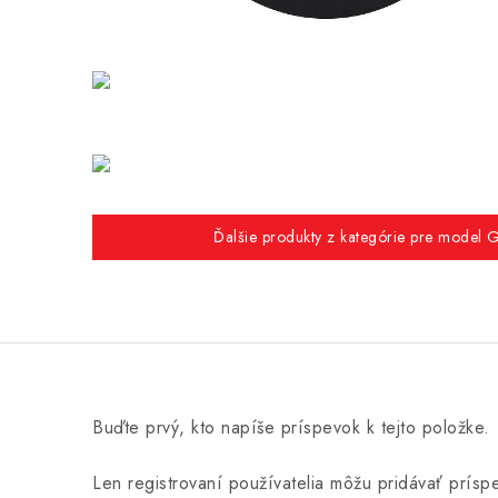
Ďalšie produkty z kategórie pre model G
Buďte prvý, kto napíše príspevok k tejto položke.
Len registrovaní používatelia môžu pridávať prís