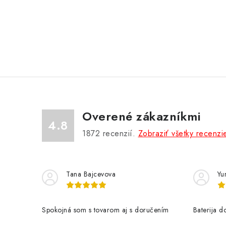
Overené zákazníkmi
4.8
1872
recenzií.
Zobraziť všetky recenzi
Tana Bajcevova
Yur
Spokojná som s tovarom aj s doručením
Baterija 