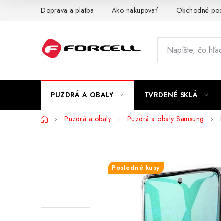
Prejsť
Doprava a platba
Ako nakupovať
Obchodné po
na
obsah
PUZDRÁ A OBALY
TVRDENÉ SKLÁ
Domov
Puzdrá a obaly
Puzdrá a obaly Samsung
Posledné kusy