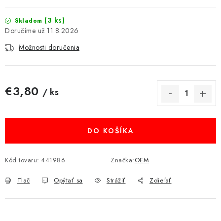
MULTIMÉDIÁ
(3 ks)
Skladom
11.8.2026
KAMERY
Možnosti doručenia
OSTATNÉ PRÍSLUŠENSTVO
€3,80
VÝPREDAJ
/ ks
Jednotková cena:
Doprava a platba
Ako nakupovať
Obchodné podmienky
Podmienky ochrany osobných údajov
DO KOŠÍKA
Reklamácia
Kontakty
Kód tovaru:
441986
Značka:
OEM
Tlač
Opýtať sa
Strážiť
Zdieľať