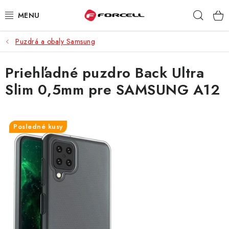
Prejsť
Hľad
na
obsah
Puzdrá a obaly Samsung
PUZDRÁ A OBALY
Priehľadné puzdro Back Ultra
TVRDENÉ SKLÁ
Slim 0,5mm pre SAMSUNG A12
DÁTOVÉ KÁBLE
NABÍJAČKY
Posledné kusy
DRŽIAKY NA MOBIL
BATÉRIE DO MOBILOV
ŠPORT A HOBBY