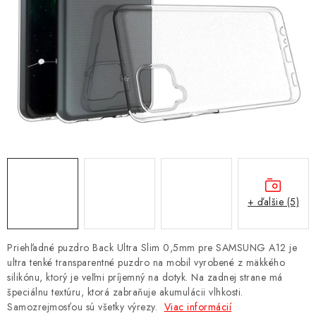
NÁRAMKY NA HODINKY
SLÚCHADLÁ, REPRODUKTORY A MIKROFÓNY
AUTO MOTO
EXKLUZÍVNE ZNAČKY
TIPY NA DARČEKY
PAMÄŤOVÉ KARTY A DISKY
+ ďalšie (5)
NÁRADIE A NÁHRADNÉ DIELY
Priehľadné puzdro Back Ultra Slim 0,5mm pre SAMSUNG A12 je
PRÍSLUŠENSTVO K NOTEBOOKOM A PC
ultra tenké transparentné puzdro na mobil vyrobené z mäkkého
silikónu, ktorý je veľmi príjemný na dotyk. Na zadnej strane má
špeciálnu textúru, ktorá zabraňuje akumulácii vlhkosti.
BATÉRIE VARTA
Samozrejmosťou sú všetky výrezy.
Viac informácií