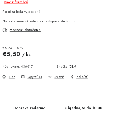
Viac informácií
MULTIMÉDIÁ
Položka bola vypredaná…
KAMERY
Na externom sklade - expedujeme do 5 dní
Možnosti doručenia
OSTATNÉ PRÍSLUŠENSTVO
VÝPREDAJ
€5,90
–6 %
€5,50
/ ks
Doprava a platba
Ako nakupovať
Obchodné podmienky
Jednotková cena:
Kód tovaru:
436617
Značka:
OEM
Podmienky ochrany osobných údajov
Reklamácia
Kontakty
Tlač
Opýtať sa
Strážiť
Zdieľať
Doprava zadarmo
Objednajte do 10:00