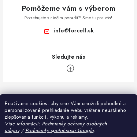
Pomôžeme vám s výberom
Potrebujete s niečím poradiť? Sme tu pre vás!
info
@
forcell.sk
Z
á
Informácie pre vás
p
Používame cookies, aby sme Vám umožnili pohodlné a
ä
personalizované prehliadanie webu vrátane neustáleho
Doprava a platba
Prijímame online platby
zlepšovania funkcií, výkonu a reklamy.
t
Ako nakupovať
Viac informácii:
Podmienky ochrany osobných
i
údajov
/
Podmienky spoločnosti Google
.
Blog
Obchodné podmienky