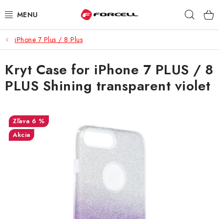
Prejsť
Hľad
na
obsah
iPhone 7 Plus / 8 Plus
PUZDRÁ A OBALY
Kryt Case for iPhone 7 PLUS / 8
TVRDENÉ SKLÁ
PLUS Shining transparent violet
DÁTOVÉ KÁBLE
NABÍJAČKY
6 %
Akcia
DRŽIAKY NA MOBIL
BATÉRIE DO MOBILOV
ŠPORT A HOBBY