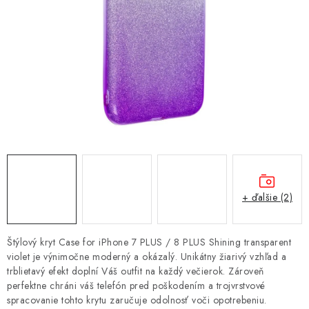
NÁRAMKY NA HODINKY
SLÚCHADLÁ, REPRODUKTORY A MIKROFÓNY
AUTO MOTO
EXKLUZÍVNE ZNAČKY
TIPY NA DARČEKY
PAMÄŤOVÉ KARTY A DISKY
+ ďalšie (2)
NÁRADIE A NÁHRADNÉ DIELY
Štýlový kryt Case for iPhone 7 PLUS / 8 PLUS Shining transparent
PRÍSLUŠENSTVO K NOTEBOOKOM A PC
violet je výnimočne moderný a okázalý. Unikátny žiarivý vzhľad a
trblietavý efekt doplní Váš outfit na každý večierok. Zároveň
perfektne chráni váš telefón pred poškodením a trojvrstvové
BATÉRIE VARTA
spracovanie tohto krytu zaručuje odolnosť voči opotrebeniu.