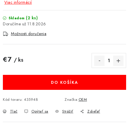
Viac informácií
MULTIMÉDIÁ
(2 ks)
Skladom
KAMERY
11.8.2026
Možnosti doručenia
OSTATNÉ PRÍSLUŠENSTVO
VÝPREDAJ
€7
/ ks
Jednotková cena:
Doprava a platba
Ako nakupovať
Obchodné podmienky
Podmienky ochrany osobných údajov
Reklamácia
Kontakty
DO KOŠÍKA
Kód tovaru:
435948
Značka:
OEM
Tlač
Opýtať sa
Strážiť
Zdieľať