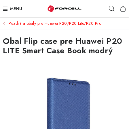
Prejsť
Hľad
na
obsah
Puzdrá a obaly pre Huawei P20/P20 Lite/P20 Pro
PUZDRÁ A OBALY
Obal Flip case pre Huawei P20
TVRDENÉ SKLÁ
LITE Smart Case Book modrý
DÁTOVÉ KÁBLE
NABÍJAČKY
DRŽIAKY NA MOBIL
BATÉRIE DO MOBILOV
ŠPORT A HOBBY