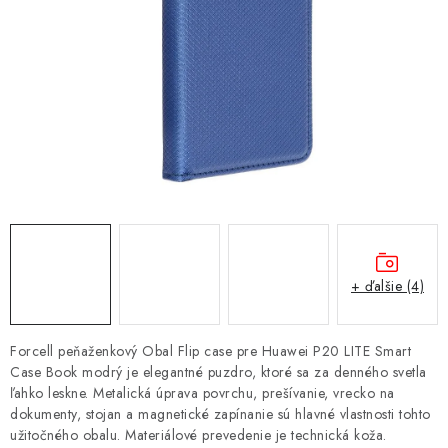
NÁRAMKY NA HODINKY
SLÚCHADLÁ, REPRODUKTORY A MIKROFÓNY
AUTO MOTO
EXKLUZÍVNE ZNAČKY
TIPY NA DARČEKY
PAMÄŤOVÉ KARTY A DISKY
+ ďalšie (4)
NÁRADIE A NÁHRADNÉ DIELY
Forcell peňaženkový Obal Flip case pre Huawei P20 LITE Smart
PRÍSLUŠENSTVO K NOTEBOOKOM A PC
Case Book modrý je elegantné puzdro, ktoré sa za denného svetla
ľahko leskne. Metalická úprava povrchu, prešívanie, vrecko na
dokumenty, stojan a magnetické zapínanie sú hlavné vlastnosti tohto
BATÉRIE VARTA
užitočného obalu. Materiálové prevedenie je technická koža.