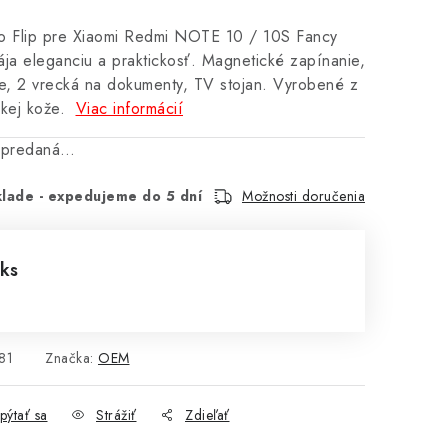
o Flip pre Xiaomi Redmi NOTE 10 / 10S Fancy
ja eleganciu a praktickosť. Magnetické zapínanie,
je, 2 vrecká na dokumenty, TV stojan. Vyrobené z
ckej kože.
Viac informácií
vypredaná…
lade - expedujeme do 5 dní
Možnosti doručenia
 ks
cena:
81
Značka:
OEM
pýtať sa
Strážiť
Zdieľať