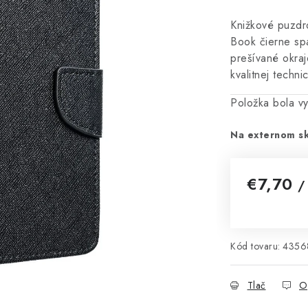
Knižkové puzdr
Book čierne spá
prešívané okra
kvalitnej techni
Položka bola 
Na externom sk
€7,70
/
Jednotková 
Kód tovaru:
4356
Tlač
O