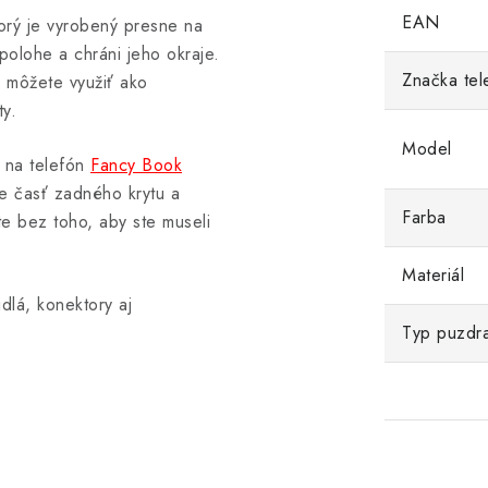
EAN
ktorý je vyrobený presne na
 polohe a chráni jeho okraje.
Značka tel
é môžete využiť ako
y.
Model
 na telefón
Fancy Book
te časť zadného krytu a
Farba
te bez toho, aby ste museli
Materiál
dlá, konektory aj
Typ puzdr