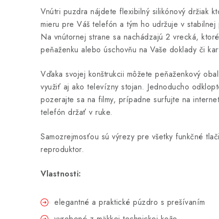
Vnútri puzdra nájdete flexibilný silikónový držiak 
mieru pre Váš telefón a tým ho udržuje v stabilnej
Na vnútornej strane sa nachádzajú 2 vrecká, ktor
peňaženku alebo úschovňu na Vaše doklady či kart
Vďaka svojej konštrukcii môžete peňaženkový obal
využiť aj ako televízny stojan. Jednoducho odklop
pozerajte sa na filmy, prípadne surfujte na interne
telefón držať v ruke.
Samozrejmosťou sú výrezy pre všetky funkčné tlači
reproduktor.
Vlastnosti:
elegantné a praktické púzdro s prešívaním
vyrobené z mäkkej technickej kože