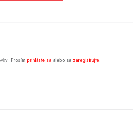
pevky. Prosím
prihláste sa
alebo sa
zaregistrujte
.