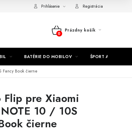
Kontakty
Prihlásenie
Registrácia
Prázdny košík
NÁKUPNÝ
KOŠÍK
BIL
BATÉRIE DO MOBILOV
ŠPORT A HOBBY
S Fancy Book čierne
 Flip pre Xiaomi
 NOTE 10 / 10S
Book čierne