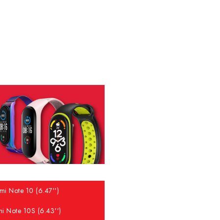
mi Note 10 (6.47'')
i Note 10S (6.43'')