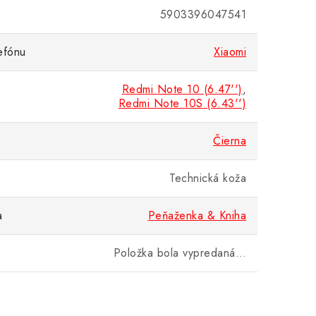
5903396047541
efónu
Xiaomi
Redmi Note 10 (6.47'')
,
Redmi Note 10S (6.43'')
Čierna
Technická koža
a
Peňaženka & Kniha
Položka bola vypredaná…