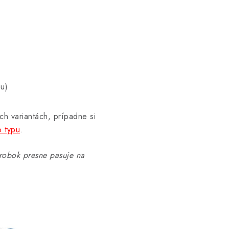
nu)
ch variantách, prípadne si
o typu
.
obok presne pasuje na