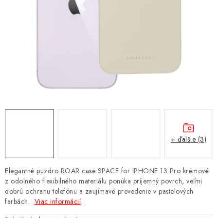
NÁRAMKY NA HODINKY
SLÚCHADLÁ, REPRODUKTORY A MIKROFÓNY
AUTO MOTO
EXKLUZÍVNE ZNAČKY
TIPY NA DARČEKY
PAMÄŤOVÉ KARTY A DISKY
+ ďalšie (3)
NÁRADIE A NÁHRADNÉ DIELY
Elegantné puzdro ROAR case SPACE for IPHONE 13 Pro krémové
PRÍSLUŠENSTVO K NOTEBOOKOM A PC
z odolného flexibilného materiálu ponúka príjemný povrch, veľmi
dobrú ochranu telefónu a zaujímavé prevedenie v pastelových
farbách.
Viac informácií
BATÉRIE VARTA