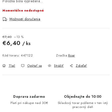
Položka bola vypredaná…
MULTIMÉDIÁ
Momentálne nedostupné
KAMERY
Možnosti doručenia
OSTATNÉ PRÍSLUŠENSTVO
€7,40
–13 %
€6,40
/ ks
VÝPREDAJ
Jednotková cena:
Kód tovaru:
447122
Značka:
Roar
Doprava a platba
Ako nakupovať
Obchodné podmienky
Tlač
Opýtať sa
Strážiť
Zdieľať
Podmienky ochrany osobných údajov
Reklamácia
Kontakty
Doprava zadarmo
Objednajte do 10:00
Platí pri nákupe nad 30€
Skladový tovar pošleme v ten istý
pracovný deň