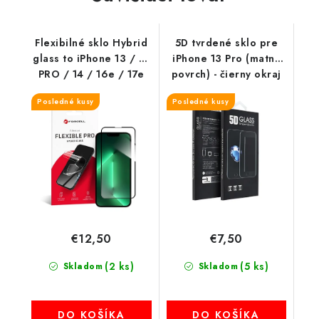
Flexibilné sklo Hybrid
5D tvrdené sklo pre
glass to iPhone 13 / 13
iPhone 13 Pro (matný
PRO / 14 / 16e / 17e
povrch) - čierny okraj
(SE 4 2025) 5D čierny
Posledné kusy
Posledné kusy
okraj
€12,50
€7,50
(2 ks)
(5 ks)
Skladom
Skladom
DO KOŠÍKA
DO KOŠÍKA