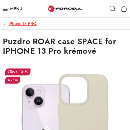
Prejsť
Hľad
na
obsah
iPhone 13 PRO
PUZDRÁ A OBALY
Puzdro ROAR case SPACE for
TVRDENÉ SKLÁ
IPHONE 13 Pro krémové
DÁTOVÉ KÁBLE
NABÍJAČKY
13 %
Akcia
DRŽIAKY NA MOBIL
BATÉRIE DO MOBILOV
ŠPORT A HOBBY