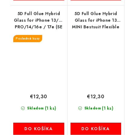
5D Full Glue Hybrid
5D Full Glue Hybrid
Glass for iPhone 13/13
Glass for iPhone 13
PRO/14/16e / 17e (SE
MINI Bestsuit Flexible
4 2025) Bestsuit
čierny okraj
Posledné kusy
Flexible čierny okraj
€12,30
€12,30
(1 ks)
(1 ks)
Skladom
Skladom
DO KOŠÍKA
DO KOŠÍKA