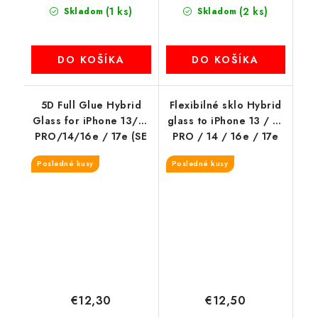
(1 ks)
(2 ks)
Skladom
Skladom
DO KOŠÍKA
DO KOŠÍKA
5D Full Glue Hybrid
Flexibilné sklo Hybrid
Glass for iPhone 13/13
glass to iPhone 13 / 13
PRO/14/16e / 17e (SE
PRO / 14 / 16e / 17e
4 2025) Bestsuit
(SE 4 2025) 5D čierny
Posledné kusy
Posledné kusy
Flexible čierny okraj
okraj
€12,30
€12,50