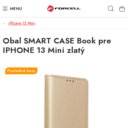
Prejsť
Hľad
na
obsah
iPhone 13 Mini
PUZDRÁ A OBALY
Obal SMART CASE Book pre
TVRDENÉ SKLÁ
IPHONE 13 Mini zlatý
DÁTOVÉ KÁBLE
NABÍJAČKY
Posledné kusy
DRŽIAKY NA MOBIL
BATÉRIE DO MOBILOV
ŠPORT A HOBBY