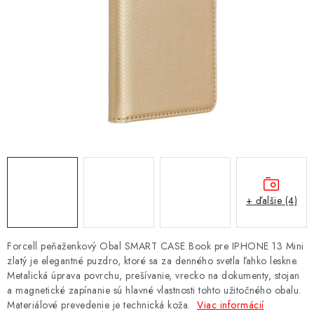
NÁRAMKY NA HODINKY
SLÚCHADLÁ, REPRODUKTORY A MIKROFÓNY
AUTO MOTO
EXKLUZÍVNE ZNAČKY
TIPY NA DARČEKY
PAMÄŤOVÉ KARTY A DISKY
+ ďalšie (4)
NÁRADIE A NÁHRADNÉ DIELY
Forcell peňaženkový Obal SMART CASE Book pre IPHONE 13 Mini
PRÍSLUŠENSTVO K NOTEBOOKOM A PC
zlatý je elegantné puzdro, ktoré sa za denného svetla ľahko leskne.
Metalická úprava povrchu, prešívanie, vrecko na dokumenty, stojan
a magnetické zapínanie sú hlavné vlastnosti tohto užitočného obalu.
BATÉRIE VARTA
Materiálové prevedenie je technická koža.
Viac informácií