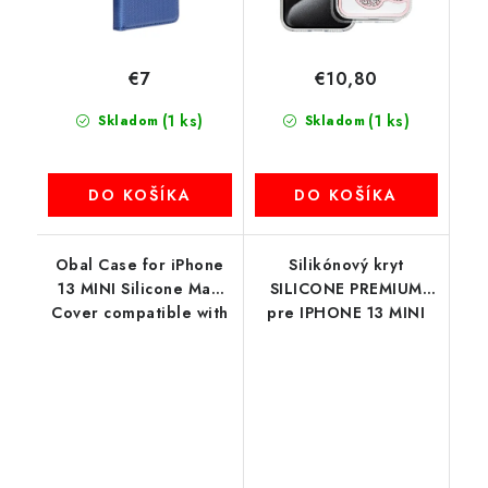
€7
€10,80
(1 ks)
(1 ks)
Skladom
Skladom
DO KOŠÍKA
DO KOŠÍKA
Obal Case for iPhone
Silikónový kryt
13 MINI Silicone Mag
SILICONE PREMIUM
Cover compatible with
pre IPHONE 13 MINI
MagSafe (camera
ružový (bez výrezu na
protection) ružový
logo)