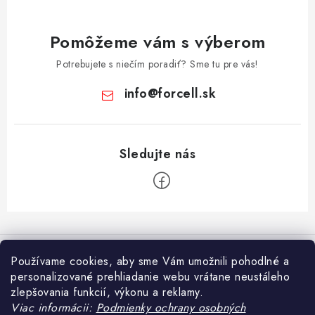
Pomôžeme vám s výberom
Potrebujete s niečím poradiť? Sme tu pre vás!
info
@
forcell.sk
Z
á
Informácie pre vás
p
Používame cookies, aby sme Vám umožnili pohodlné a
ä
personalizované prehliadanie webu vrátane neustáleho
Doprava a platba
Prijímame online platby
zlepšovania funkcií, výkonu a reklamy.
t
Viac informácii:
Podmienky ochrany osobných
Ako nakupovať