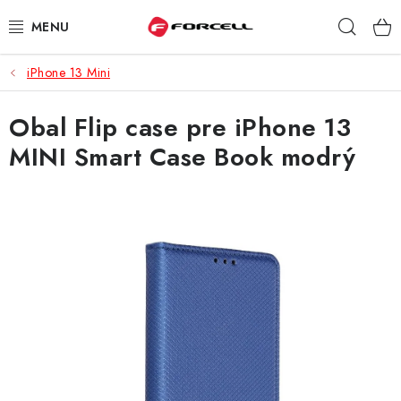
Prejsť
Hľad
na
obsah
iPhone 13 Mini
PUZDRÁ A OBALY
Obal Flip case pre iPhone 13
TVRDENÉ SKLÁ
MINI Smart Case Book modrý
DÁTOVÉ KÁBLE
NABÍJAČKY
DRŽIAKY NA MOBIL
BATÉRIE DO MOBILOV
ŠPORT A HOBBY