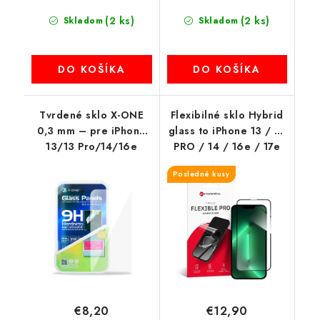
(2 ks)
(2 ks)
Skladom
Skladom
DO KOŠÍKA
DO KOŠÍKA
Tvrdené sklo X-ONE
Flexibilné sklo Hybrid
0,3 mm – pre iPhone
glass to iPhone 13 / 13
13/13 Pro/14/16e
PRO / 14 / 16e / 17e
(SE 4 2025) 5D čierny
Posledné kusy
okraj
€8,20
€12,90