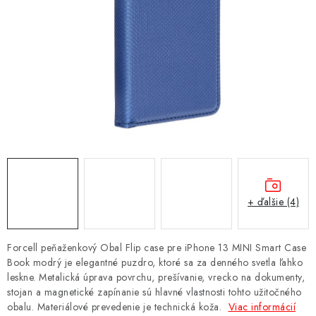
NÁRAMKY NA HODINKY
SLÚCHADLÁ, REPRODUKTORY A MIKROFÓNY
AUTO MOTO
EXKLUZÍVNE ZNAČKY
TIPY NA DARČEKY
PAMÄŤOVÉ KARTY A DISKY
+ ďalšie (4)
NÁRADIE A NÁHRADNÉ DIELY
Forcell peňaženkový Obal Flip case pre iPhone 13 MINI Smart Case
PRÍSLUŠENSTVO K NOTEBOOKOM A PC
Book modrý je elegantné puzdro, ktoré sa za denného svetla ľahko
leskne. Metalická úprava povrchu, prešívanie, vrecko na dokumenty,
stojan a magnetické zapínanie sú hlavné vlastnosti tohto užitočného
BATÉRIE VARTA
obalu. Materiálové prevedenie je technická koža.
Viac informácií