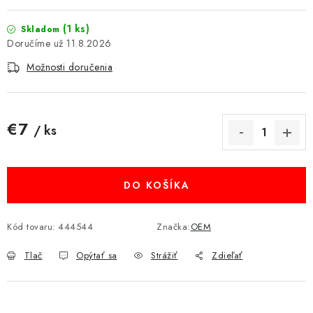
MULTIMÉDIÁ
(1 ks)
Skladom
11.8.2026
KAMERY
Možnosti doručenia
OSTATNÉ PRÍSLUŠENSTVO
€7
VÝPREDAJ
/ ks
Jednotková cena:
Doprava a platba
Ako nakupovať
Obchodné podmienky
Podmienky ochrany osobných údajov
DO KOŠÍKA
Reklamácia
Kontakty
Kód tovaru:
444544
Značka:
OEM
Tlač
Opýtať sa
Strážiť
Zdieľať