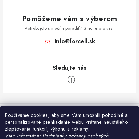
Pomôžeme vám s výberom
Potrebujete s niečím poradiť? Sme tu pre vás!
info
@
forcell.sk
Z
á
Informácie pre vás
p
Používame cookies, aby sme Vám umožnili pohodlné a
ä
personalizované prehliadanie webu vrátane neustáleho
Doprava a platba
Prijímame online platby
zlepšovania funkcií, výkonu a reklamy.
t
Viac informácii:
Podmienky ochrany osobných
Ako nakupovať