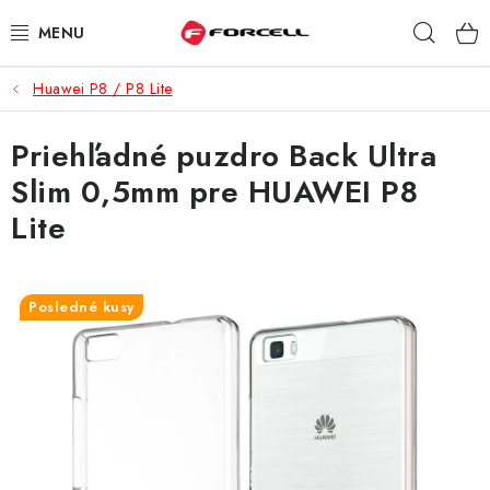
Prejsť
Hľad
na
obsah
Huawei P8 / P8 Lite
PUZDRÁ A OBALY
Priehľadné puzdro Back Ultra
TVRDENÉ SKLÁ
Slim 0,5mm pre HUAWEI P8
DÁTOVÉ KÁBLE
Lite
NABÍJAČKY
Posledné kusy
DRŽIAKY NA MOBIL
BATÉRIE DO MOBILOV
ŠPORT A HOBBY