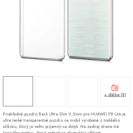
NÁRAMKY NA HODINKY
SLÚCHADLÁ, REPRODUKTORY A MIKROFÓNY
AUTO MOTO
EXKLUZÍVNE ZNAČKY
TIPY NA DARČEKY
PAMÄŤOVÉ KARTY A DISKY
NÁRADIE A NÁHRADNÉ DIELY
+ ďalšie (5)
PRÍSLUŠENSTVO K NOTEBOOKOM A PC
Priehľadné puzdro Back Ultra Slim 0,5mm pre HUAWEI P8 Lite je
ultra tenké transparentné puzdro na mobil vyrobené z mäkkého
BATÉRIE VARTA
silikónu, ktorý je veľmi príjemný na dotyk. Na zadnej strane má
špeciálnu textúru, ktorá zabraňuje akumulácii vlhkosti.