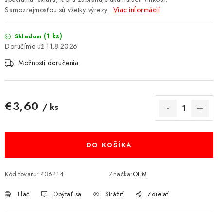
Samozrejmosťou sú všetky výrezy.
Viac informácií
MULTIMÉDIÁ
KAMERY
(1 ks)
Skladom
11.8.2026
OSTATNÉ PRÍSLUŠENSTVO
Možnosti doručenia
VÝPREDAJ
€3,60
/ ks
Doprava a platba
Ako nakupovať
Obchodné podmienky
Jednotková cena:
Podmienky ochrany osobných údajov
Reklamácia
Kontakty
DO KOŠÍKA
Kód tovaru:
436414
Značka:
OEM
Tlač
Opýtať sa
Strážiť
Zdieľať