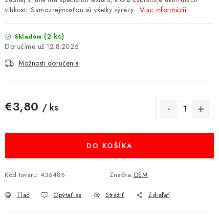
vlhkosti. Samozrejmosťou sú všetky výrezy.
Viac informácií
MULTIMÉDIÁ
KAMERY
(2 ks)
Skladom
12.8.2026
OSTATNÉ PRÍSLUŠENSTVO
Možnosti doručenia
VÝPREDAJ
€3,80
/ ks
Doprava a platba
Ako nakupovať
Obchodné podmienky
Jednotková cena:
Podmienky ochrany osobných údajov
Reklamácia
Kontakty
DO KOŠÍKA
Kód tovaru:
436486
Značka:
OEM
Tlač
Opýtať sa
Strážiť
Zdieľať