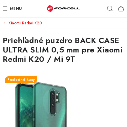
Prejsť
Hľad
na
obsah
Xiaomi Redmi K20
PUZDRÁ A OBALY
Priehľadné puzdro BACK CASE
TVRDENÉ SKLÁ
ULTRA SLIM 0,5 mm pre Xiaomi
DÁTOVÉ KÁBLE
Redmi K20 / Mi 9T
NABÍJAČKY
Posledné kusy
DRŽIAKY NA MOBIL
BATÉRIE DO MOBILOV
ŠPORT A HOBBY