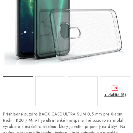
NÁRAMKY NA HODINKY
SLÚCHADLÁ, REPRODUKTORY A MIKROFÓNY
AUTO MOTO
EXKLUZÍVNE ZNAČKY
TIPY NA DARČEKY
PAMÄŤOVÉ KARTY A DISKY
NÁRADIE A NÁHRADNÉ DIELY
+ ďalšie (5)
PRÍSLUŠENSTVO K NOTEBOOKOM A PC
Priehľadné puzdro BACK CASE ULTRA SLIM 0,5 mm pre Xiaomi
Redmi K20 / Mi 9T je ultra tenké transparentné puzdro na mobil
BATÉRIE VARTA
vyrobené z mäkkého silikónu, ktorý je veľmi príjemný na dotyk. Na
zadnej strane má špeciálnu textúru, ktorá zabraňuje akumulácii