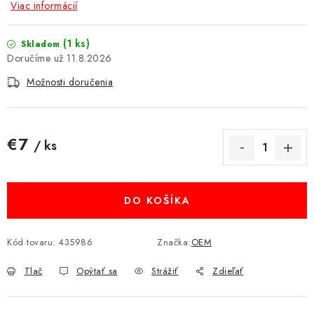
Viac informácií
MULTIMÉDIÁ
(1 ks)
Skladom
KAMERY
11.8.2026
Možnosti doručenia
OSTATNÉ PRÍSLUŠENSTVO
VÝPREDAJ
€7
/ ks
Jednotková cena:
Doprava a platba
Ako nakupovať
Obchodné podmienky
Podmienky ochrany osobných údajov
Reklamácia
Kontakty
DO KOŠÍKA
Kód tovaru:
435986
Značka:
OEM
Tlač
Opýtať sa
Strážiť
Zdieľať