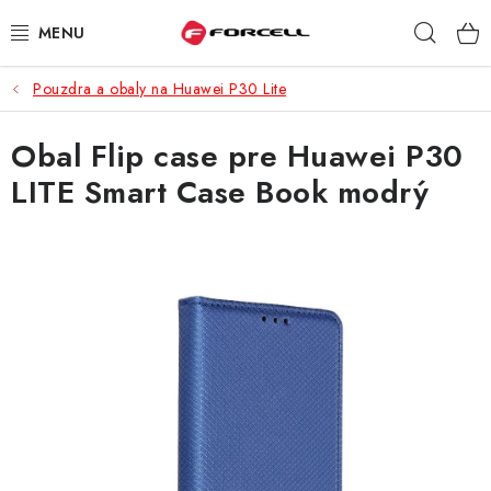
Prejsť
Hľad
na
obsah
Pouzdra a obaly na Huawei P30 Lite
PUZDRÁ A OBALY
Obal Flip case pre Huawei P30
TVRDENÉ SKLÁ
LITE Smart Case Book modrý
DÁTOVÉ KÁBLE
NABÍJAČKY
DRŽIAKY NA MOBIL
BATÉRIE DO MOBILOV
ŠPORT A HOBBY