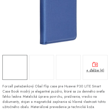
NÁRAMKY NA HODINKY
SLÚCHADLÁ, REPRODUKTORY A MIKROFÓNY
AUTO MOTO
EXKLUZÍVNE ZNAČKY
TIPY NA DARČEKY
PAMÄŤOVÉ KARTY A DISKY
+ ďalšie (4)
NÁRADIE A NÁHRADNÉ DIELY
Forcell peňaženkový Obal Flip case pre Huawei P30 LITE Smart
PRÍSLUŠENSTVO K NOTEBOOKOM A PC
Case Book modrý je elegantné puzdro, ktoré sa za denného svetla
ľahko leskne. Metalická úprava povrchu, prešívanie, vrecko na
dokumenty, stojan a magnetické zapínanie sú hlavné vlastnosti tohto
BATÉRIE VARTA
užitočného obalu. Materiálové prevedenie je technická koža.