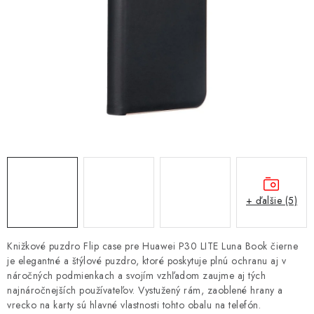
NÁRAMKY NA HODINKY
SLÚCHADLÁ, REPRODUKTORY A MIKROFÓNY
AUTO MOTO
EXKLUZÍVNE ZNAČKY
TIPY NA DARČEKY
PAMÄŤOVÉ KARTY A DISKY
+ ďalšie (5)
NÁRADIE A NÁHRADNÉ DIELY
Knižkové puzdro Flip case pre Huawei P30 LITE Luna Book čierne
PRÍSLUŠENSTVO K NOTEBOOKOM A PC
je elegantné a štýlové puzdro, ktoré poskytuje plnú ochranu aj v
náročných podmienkach a svojím vzhľadom zaujme aj tých
najnáročnejších používateľov. Vystužený rám, zaoblené hrany a
BATÉRIE VARTA
vrecko na karty sú hlavné vlastnosti tohto obalu na telefón.