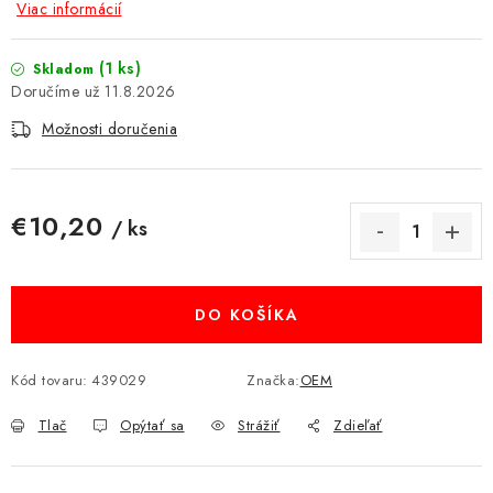
Viac informácií
MULTIMÉDIÁ
(1 ks)
Skladom
KAMERY
11.8.2026
Možnosti doručenia
OSTATNÉ PRÍSLUŠENSTVO
VÝPREDAJ
€10,20
/ ks
Jednotková cena:
Doprava a platba
Ako nakupovať
Obchodné podmienky
Podmienky ochrany osobných údajov
Reklamácia
Kontakty
DO KOŠÍKA
Kód tovaru:
439029
Značka:
OEM
Tlač
Opýtať sa
Strážiť
Zdieľať