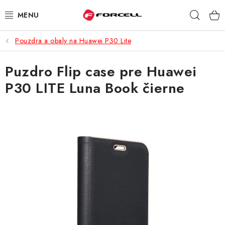
Prejsť
Hľad
na
obsah
Pouzdra a obaly na Huawei P30 Lite
PUZDRÁ A OBALY
Puzdro Flip case pre Huawei
TVRDENÉ SKLÁ
P30 LITE Luna Book čierne
DÁTOVÉ KÁBLE
NABÍJAČKY
DRŽIAKY NA MOBIL
BATÉRIE DO MOBILOV
ŠPORT A HOBBY