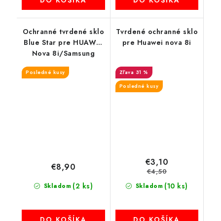
Ochranné tvrdené sklo
Tvrdené ochranné sklo
Blue Star pre HUAWEI
pre Huawei nova 8i
Nova 8i/Samsung
A21S/A21/A80/A52/A53/Oppo
Posledné kusy
31 %
F11 Pro
Posledné kusy
€3,10
€8,90
€4,50
(2 ks)
(10 ks)
Skladom
Skladom
DO KOŠÍKA
DO KOŠÍKA