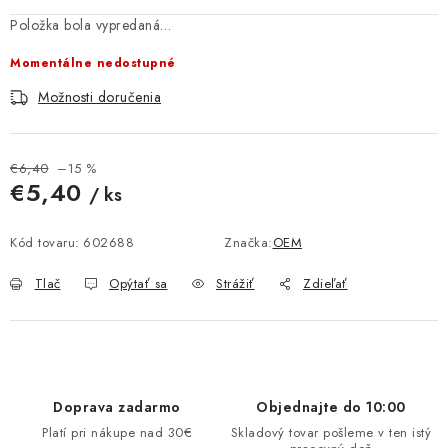
MULTIMÉDIÁ
Položka bola vypredaná…
Momentálne nedostupné
KAMERY
Možnosti doručenia
OSTATNÉ PRÍSLUŠENSTVO
€6,40
–15 %
VÝPREDAJ
€5,40
/ ks
Jednotková cena:
Doprava a platba
Ako nakupovať
Obchodné podmienky
Kód tovaru:
602688
Značka:
OEM
Podmienky ochrany osobných údajov
Reklamácia
Kontakty
Tlač
Opýtať sa
Strážiť
Zdieľať
Doprava zadarmo
Objednajte do 10:00
Platí pri nákupe nad 30€
Skladový tovar pošleme v ten istý