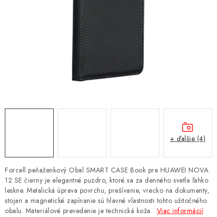
NÁRAMKY NA HODINKY
SLÚCHADLÁ, REPRODUKTORY A MIKROFÓNY
AUTO MOTO
EXKLUZÍVNE ZNAČKY
TIPY NA DARČEKY
PAMÄŤOVÉ KARTY A DISKY
+ ďalšie (4)
NÁRADIE A NÁHRADNÉ DIELY
Forcell peňaženkový Obal SMART CASE Book pre HUAWEI NOVA
PRÍSLUŠENSTVO K NOTEBOOKOM A PC
12 SE čierny je elegantné puzdro, ktoré sa za denného svetla ľahko
leskne. Metalická úprava povrchu, prešívanie, vrecko na dokumenty,
stojan a magnetické zapínanie sú hlavné vlastnosti tohto užitočného
BATÉRIE VARTA
obalu. Materiálové prevedenie je technická koža.
Viac informácií