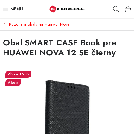
Prejsť
Hľad
na
obsah
Puzdrá a obaly na Huawei Nova
PUZDRÁ A OBALY
Obal SMART CASE Book pre
TVRDENÉ SKLÁ
HUAWEI NOVA 12 SE čierny
DÁTOVÉ KÁBLE
NABÍJAČKY
15 %
Akcia
DRŽIAKY NA MOBIL
BATÉRIE DO MOBILOV
ŠPORT A HOBBY