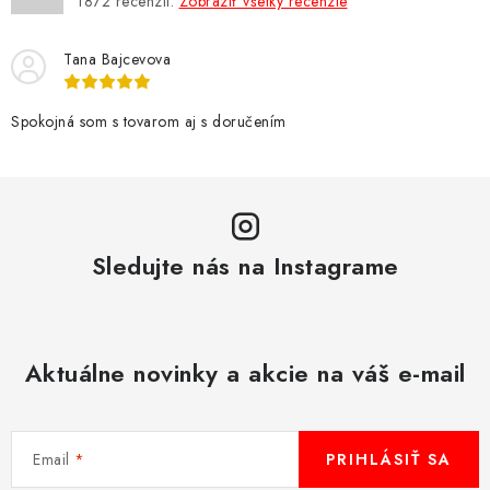
NÁRAMKY NA HODINKY
1872
recenzií.
Zobraziť všetky recenzie
SLÚCHADLÁ, REPRODUKTORY A MIKROFÓNY
Tana Bajcevova
AUTO MOTO
Spokojná som s tovarom aj s doručením
EXKLUZÍVNE ZNAČKY
TIPY NA DARČEKY
Sledujte nás na Instagrame
PAMÄŤOVÉ KARTY A DISKY
NÁRADIE A NÁHRADNÉ DIELY
Aktuálne novinky a akcie na váš e-mail
PRÍSLUŠENSTVO K NOTEBOOKOM A PC
BATÉRIE VARTA
Email
PRIHLÁSIŤ SA