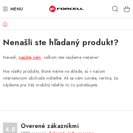
Prejsť
Hľad
na
obsah
Domov
PUZDRÁ A OBALY
Nenašli ste hľadaný produkt?
TVRDENÉ SKLÁ
DÁTOVÉ KÁBLE
Nevadí,
napíšte nám
, celkom iste nájdeme riešenie!
Nie všetky produkty, ktoré máme na sklade, sú v našom
NABÍJAČKY
internetovom obchode viditeľné. Ak sa nám ozvete, veríme, že
nájdeme pre Váš mobilný telefón to čo potrebujete.
DRŽIAKY NA MOBIL
BATÉRIE DO MOBILOV
ŠPORT A HOBBY
Overené zákazníkmi
4.8