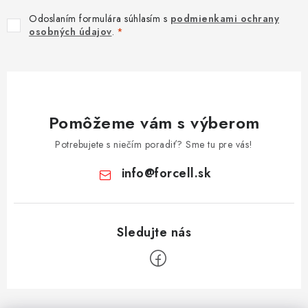
MULTIMÉDIÁ
Odoslaním formulára súhlasím s
podmienkami ochrany
osobných údajov
.
KAMERY
OSTATNÉ PRÍSLUŠENSTVO
Pomôžeme vám s výberom
VÝPREDAJ
Potrebujete s niečím poradiť? Sme tu pre vás!
Doprava a platba
Ako nakupovať
Obchodné podmienky
info
@
forcell.sk
Podmienky ochrany osobných údajov
Reklamácia
Kontakty
Z