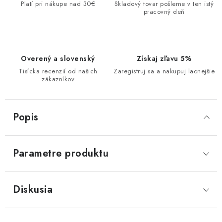
Platí pri nákupe nad 30€
Skladový tovar pošleme v ten istý
pracovný deň
Overený a slovenský
Získaj zľavu 5%
Tisícka recenzií od našich
Zaregistruj sa a nakupuj lacnejšie
zákazníkov
Popis
Parametre produktu
Diskusia