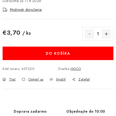
11.8.2026
MULTIMÉDIÁ
Možnosti doručenia
KAMERY
€3,70
OSTATNÉ PRÍSLUŠENSTVO
/ ks
Jednotková cena:
VÝPREDAJ
DO KOŠÍKA
Doprava a platba
Ako nakupovať
Obchodné podmienky
Podmienky ochrany osobných údajov
Reklamácia
Kontakty
Kód tovaru:
437220
Značka:
HOCO
Tlač
Opýtať sa
Strážiť
Zdieľať
Doprava zadarmo
Objednajte do 10:00