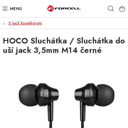
Prejsť
Hľad
na
obsah
S Jack konektorom
PUZDRÁ A OBALY
HOCO Sluchátka / Sluchátka do
TVRDENÉ SKLÁ
uší jack 3,5mm M14 černé
DÁTOVÉ KÁBLE
NABÍJAČKY
DRŽIAKY NA MOBIL
BATÉRIE DO MOBILOV
ŠPORT A HOBBY