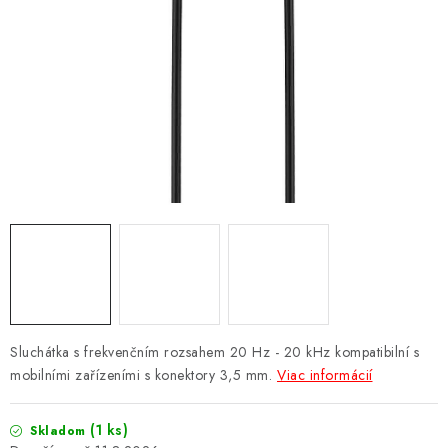
NÁRAMKY NA HODINKY
SLÚCHADLÁ, REPRODUKTORY A MIKROFÓNY
AUTO MOTO
EXKLUZÍVNE ZNAČKY
TIPY NA DARČEKY
PAMÄŤOVÉ KARTY A DISKY
NÁRADIE A NÁHRADNÉ DIELY
Sluchátka s frekvenčním rozsahem 20 Hz - 20 kHz kompatibilní s
PRÍSLUŠENSTVO K NOTEBOOKOM A PC
mobilními zařízeními s konektory 3,5 mm.
Viac informácií
BATÉRIE VARTA
(1 ks)
Skladom