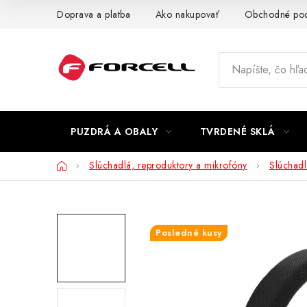
Prejsť
Doprava a platba
Ako nakupovať
Obchodné po
na
obsah
PUZDRÁ A OBALY
TVRDENÉ SKLÁ
Domov
Slúchadlá, reproduktory a mikrofóny
Slúchadl
Posledné kusy