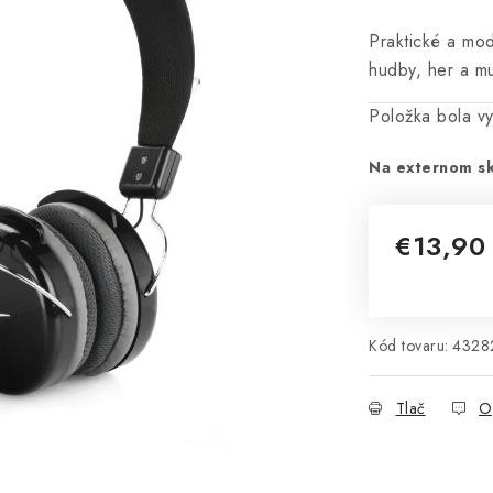
Praktické a mod
hudby, her a mu
Položka bola 
Na externom sk
€13,9
Jednotková 
Kód tovaru:
4328
Tlač
O