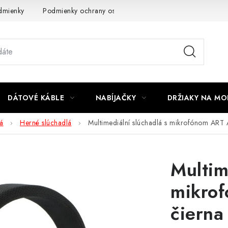
dmienky
Podmienky ochrany osobných údajov
Reklamácia
DÁTOVÉ KÁBLE
NABÍJAČKY
DRŽIAKY NA MO
á
Herné slúchadlá
Multimediální slúchadlá s mikrofónom ART
Multim
mikro
čierna