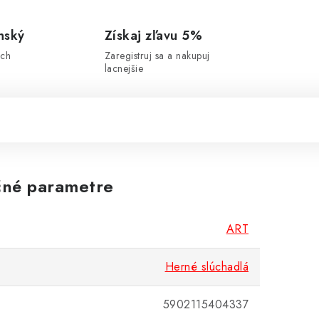
nský
Získaj zľavu 5%
ich
Zaregistruj sa a nakupuj
lacnejšie
né parametre
ART
Herné slúchadlá
5902115404337