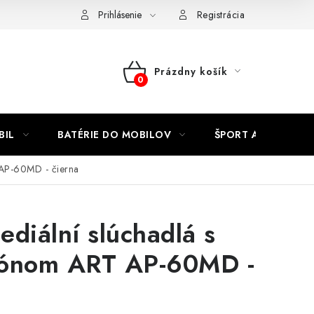
Kontakty
Prihlásenie
Registrácia
Prázdny košík
NÁKUPNÝ
KOŠÍK
BIL
BATÉRIE DO MOBILOV
ŠPORT A HOBBY
 AP-60MD - čierna
ediální slúchadlá s
fónom ART AP-60MD -