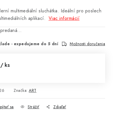
erní multimediální sluchátka. Ideální pro poslech
ltimediálních aplikací.
Viac informácií
vypredaná…
lade - expedujeme do 5 dní
Možnosti doručenia
0
/ ks
cena:
26
Značka:
ART
pýtať sa
Strážiť
Zdieľať